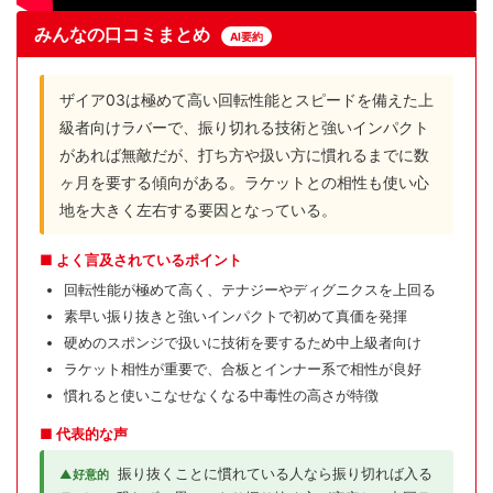
みんなの口コミまとめ
AI要約
ザイア03は極めて高い回転性能とスピードを備えた上
級者向けラバーで、振り切れる技術と強いインパクト
があれば無敵だが、打ち方や扱い方に慣れるまでに数
ヶ月を要する傾向がある。ラケットとの相性も使い心
地を大きく左右する要因となっている。
■ よく言及されているポイント
回転性能が極めて高く、テナジーやディグニクスを上回る
素早い振り抜きと強いインパクトで初めて真価を発揮
硬めのスポンジで扱いに技術を要するため中上級者向け
ラケット相性が重要で、合板とインナー系で相性が良好
慣れると使いこなせなくなる中毒性の高さが特徴
■ 代表的な声
振り抜くことに慣れている人なら振り切れば入る
▲好意的