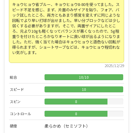
キョウヒョウ省ブルー、キョウヒョウ8-80を使ってました。ス
ピード不足を感じ、まず、片面のみザイアを貼り、フォア、バ
ック試したところ、両方ともあまり感覚を変えずに同じような
回転でより早い打球が出せました。早い分ブロックなどは少し
弱くする必要がありますが。そこで、両面ザイアにしたとこ
ろ、元より10gも軽くなってバランスが悪くなったので、5g程
重りを付けたところかなりオートに良い球が出るようになりま
した。ただ、強く当てた場合はキョウヒョウと遜色ない回転が
得られますが、ショートサーブなどは、キョウヒョウ程切れな
い気がします。
2025/12/29
総合
10
/
10
スピード
10
スピン
8
コントロール
8
柔らかめ（セミソフト）
硬度