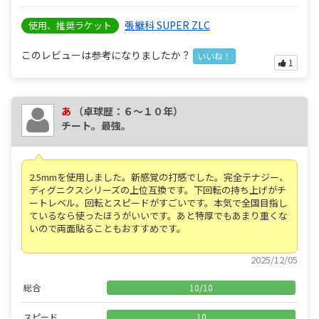
張継科 SUPER ZLC
使用、推奨ラケット
このレビューは参考になりましたか？
いいね！
1
あ
（卓球歴：６～１０年）
チート。最強。
2.5mmを使用しました。新感覚の打感でした。完全テナジー、
ディグニクスシリーズの上位互換です。下回転の持ち上げがチ
ートレベル。回転とスピードがすごいです。本気で全国目指し
ているなら使ったほうがいいです。あと特厚でもあまり重くな
いので両面貼ることもおすすめです。
2025/12/05
総合
10
/
10
スピード
10