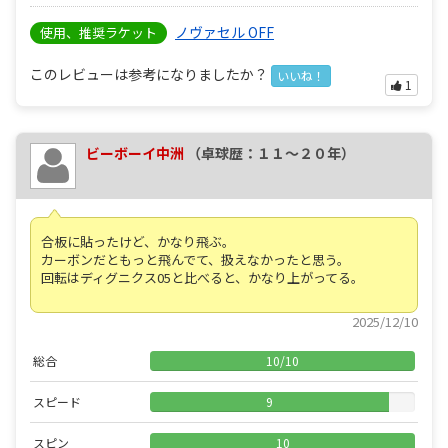
ノヴァセル OFF
使用、推奨ラケット
このレビューは参考になりましたか？
いいね！
1
ビーボーイ中洲
（卓球歴：１１～２０年）
合板に貼ったけど、かなり飛ぶ。
カーボンだともっと飛んでて、扱えなかったと思う。
回転はディグニクス05と比べると、かなり上がってる。
2025/12/10
総合
10
/
10
スピード
9
スピン
10