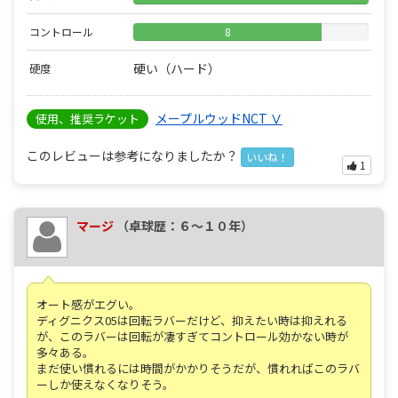
コントロール
8
硬い（ハード）
硬度
メープルウッドNCT Ⅴ
使用、推奨ラケット
このレビューは参考になりましたか？
いいね！
1
マージ
（卓球歴：６～１０年）
オート感がエグい。
ディグニクス05は回転ラバーだけど、抑えたい時は抑えれる
が、このラバーは回転が凄すぎてコントロール効かない時が
多々ある。
まだ使い慣れるには時間がかかりそうだが、慣れればこのラバ
ーしか使えなくなりそう。