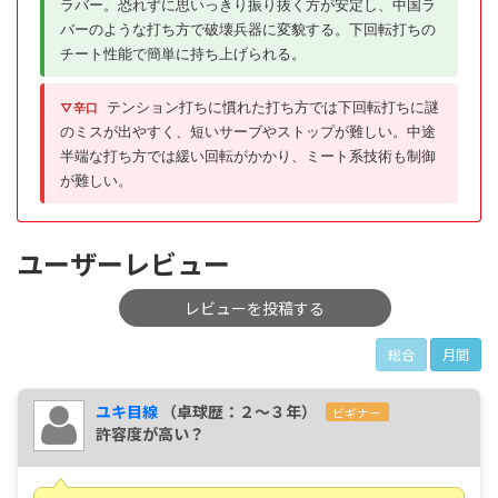
ラバー。恐れずに思いっきり振り抜く方が安定し、中国ラ
バーのような打ち方で破壊兵器に変貌する。下回転打ちの
チート性能で簡単に持ち上げられる。
テンション打ちに慣れた打ち方では下回転打ちに謎
▽辛口
のミスが出やすく、短いサーブやストップが難しい。中途
半端な打ち方では緩い回転がかかり、ミート系技術も制御
が難しい。
ユーザーレビュー
レビューを投稿する
総合
月間
ユキ目線
（卓球歴：２～３年）
ビギナー
許容度が高い？