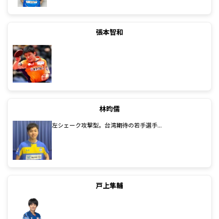
張本智和
林昀儒
左シェーク攻撃型。台湾期待の若手選手...
戸上隼輔