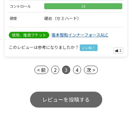
コントロール
10
硬め（セミハード）
硬度
張本智和インナーフォースALC
使用、推奨ラケット
このレビューは参考になりましたか？
いいね！
2
< 前
2
3
4
次 >
レビューを投稿する