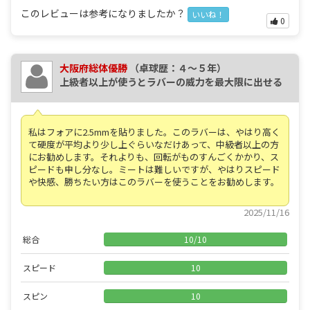
このレビューは参考になりましたか？
いいね！
0
大阪府総体優勝
（卓球歴：４～５年）
上級者以上が使うとラバーの威力を最大限に出せる
私はフォアに2.5mmを貼りました。このラバーは、やはり高く
て硬度が平均より少し上ぐらいなだけあって、中級者以上の方
にお勧めします。それよりも、回転がものすんごくかかり、ス
ピードも申し分なし。ミートは難しいですが、やはりスピード
や快感、勝ちたい方はこのラバーを使うことをお勧めします。
2025/11/16
総合
10
/
10
スピード
10
スピン
10