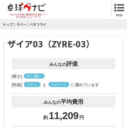
みんなの評価で最適用具を選ぼう！
MENU
NO.1卓球レビューサイト
トップ
/
ラバー
/
バタフライ
ザイア03（ZYRE-03）
評価
みんなの
[硬さ]
少し硬い
[性能]
スピン
と
スピード
に優れています
平均費用
みんなの
11,209
約
円