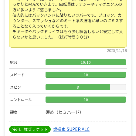
っかりと飛んでいきます。回転量はテナジーやディグニクスの
方が多いように感じました。
個人的にはバックハンドに貼りたいラバーです。ブロック、カ
ウンター、スマッシュなどのミート系の技術が早いのにミスす
ることなく入っていくからです。
チキータやバックドライブはもう少し練習しないと安定して入
らないかと思いました。（試打時間３０分）
2025/11/19
総合
10
/
10
スピード
10
スピン
8
コントロール
10
硬め（セミハード）
硬度
樊振東 SUPER ALC
使用、推奨ラケット