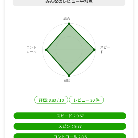
みんなのレビュー平均点
総合
コント
スピー
ロール
ド
回転
評価:
9.83
/
10
レビュー
30
件
スピード：9.67
スピン：9.77
コントロール：8.6