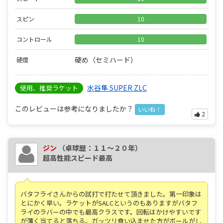
スピン
10
コントロール
10
硬め（セミハード）
硬度
水谷隼 SUPER ZLC
使用、推奨ラケット
このレビューは参考になりましたか？
いいね！
2
ジン
（卓球歴：１１～２０年）
超高性能スピード最高
バタフライさんからの試打で打たせて頂きました。第一印象は
とにかく早い。ラケットがSALCというのもありますがバタフ
ライのラバーの中でも最高クラスです。回転はかけやすいです
が薄く当てると落ちる。ガッツリ食い込ませた方がボールがし