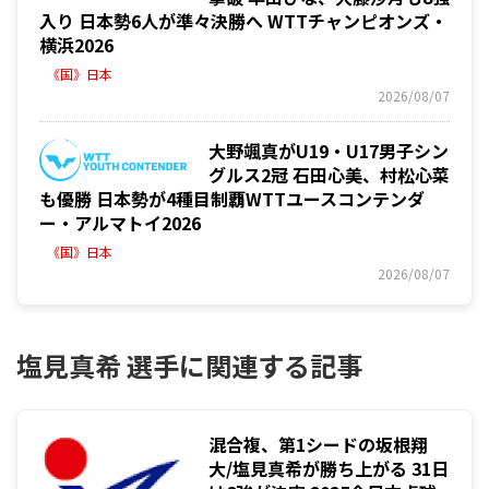
入り 日本勢6人が準々決勝へ WTTチャンピオンズ・
横浜2026
《国》日本
2026/08/07
大野颯真がU19・U17男子シン
グルス2冠 石田心美、村松心菜
も優勝 日本勢が4種目制覇WTTユースコンテンダ
ー・アルマトイ2026
《国》日本
2026/08/07
塩見真希 選手に関連する記事
混合複、第1シードの坂根翔
大/塩見真希が勝ち上がる 31日