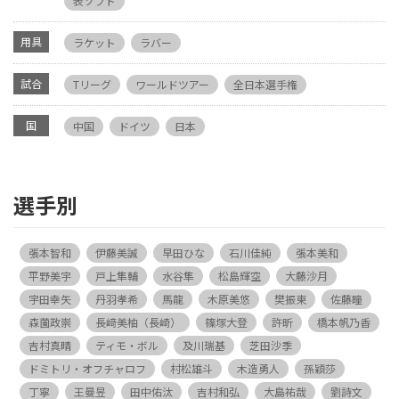
表ソフト
用具
ラケット
ラバー
試合
Tリーグ
ワールドツアー
全日本選手権
国
中国
ドイツ
日本
選手別
張本智和
伊藤美誠
早田ひな
石川佳純
張本美和
平野美宇
戸上隼輔
水谷隼
松島輝空
大藤沙月
宇田幸矢
丹羽孝希
馬龍
木原美悠
樊振東
佐藤瞳
森薗政崇
長﨑美柚（長崎）
篠塚大登
許昕
橋本帆乃香
吉村真晴
ティモ・ボル
及川瑞基
芝田沙季
ドミトリ・オフチャロフ
村松雄斗
木造勇人
孫穎莎
丁寧
王曼昱
田中佑汰
吉村和弘
大島祐哉
劉詩文