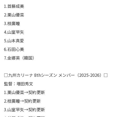
1.首藤成美
2.栗山優菜
3.枝廣瞳
4.山室早矢
5.山本真愛
6.石田心美
7.金娜英（韓国）
□九州カリーナ 8thシーズン メンバー（2025-2026）□
監督：増田秀文
1.栗山優菜→契約更新
2.枝廣瞳→契約更新
3.山室早矢→契約更新