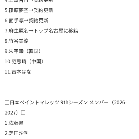
5.篠原夢空→契約更新
6.面手凛→契約更新
7.麻生麗名→トップ名古屋に移籍
8.竹谷美涼
9.朱芊曦（韓国）
10.范思琦（中国）
11.吉本はな
□日本ペイントマレッツ 9thシーズン メンバー（2026-
2027）□
1.佐藤瞳
2.芝田沙季