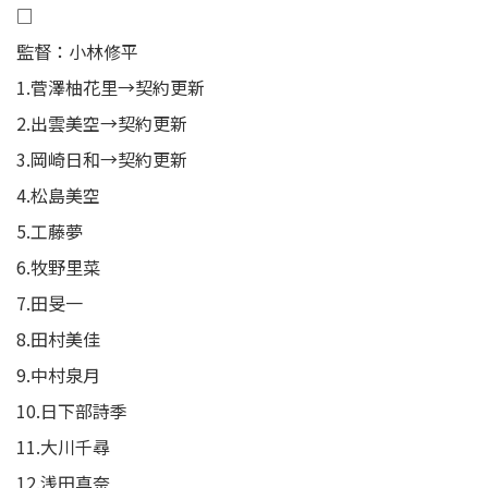
□
監督：小林修平
1.菅澤柚花里→契約更新
2.出雲美空→契約更新
3.岡崎日和→契約更新
4.松島美空
5.工藤夢
6.牧野里菜
7.田旻一
8.田村美佳
9.中村泉月
10.日下部詩季
11.大川千尋
12.浅田真奈