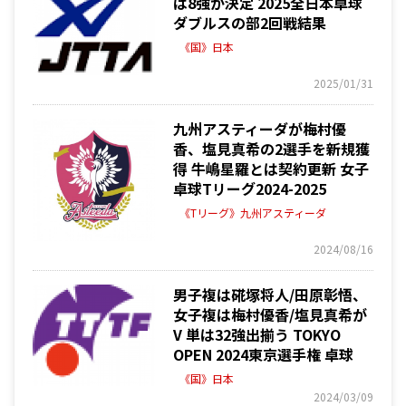
は8強が決定 2025全日本卓球
ダブルスの部2回戦結果
《国》日本
2025/01/31
九州アスティーダが梅村優
香、塩見真希の2選手を新規獲
得 牛嶋星羅とは契約更新 女子
卓球Tリーグ2024-2025
《Tリーグ》九州アスティーダ
2024/08/16
男子複は硴塚将人/田原彰悟、
女子複は梅村優香/塩見真希が
V 単は32強出揃う TOKYO
OPEN 2024東京選手権 卓球
《国》日本
2024/03/09