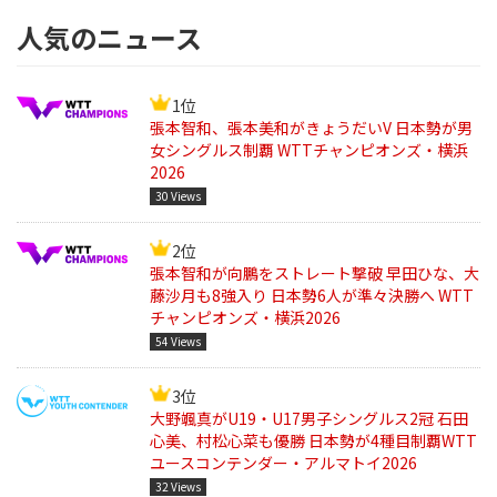
人気のニュース
1位
張本智和、張本美和がきょうだいV 日本勢が男
女シングルス制覇 WTTチャンピオンズ・横浜
2026
30 Views
2位
張本智和が向鵬をストレート撃破 早田ひな、大
藤沙月も8強入り 日本勢6人が準々決勝へ WTT
チャンピオンズ・横浜2026
54 Views
3位
大野颯真がU19・U17男子シングルス2冠 石田
心美、村松心菜も優勝 日本勢が4種目制覇WTT
ユースコンテンダー・アルマトイ2026
32 Views