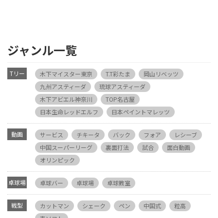
ジャンル一覧
Tリー
木下マイスター東京
T.T彩たま
岡山リベッツ
グ
九州アスティーダ
琉球アスティーダ
木下アビエル神奈川
TOP名古屋
日本生命レッドエルフ
日本ペイントマレッツ
動画
サービス
チキータ
バック
フォア
レシーブ
中国スーパーリーグ
裏面打法
試合
面白動画
オリンピック
卓球場
卓球バー
卓球場
卓球教室
戦型
カットマン
シェーク
ペン
中国式
粒高