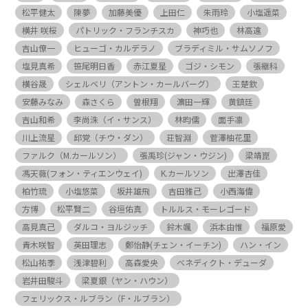
松平健太
陳夢
加藤美優
上田仁
朱雨玲
小塩遥菜
横井 咲桜
パトリック・フランチスカ
神巧也
林高遠
吉山僚一
ヒューゴ・カルデラノ
ブラディミル・サムソノフ
塩見真希
笹尾明日香
赤江夏星
ゴジ・シモン
張継科
横谷晟
シェルベリ（アントン・カールバーグ）
王楚欽
安藤みなみ
森さくら
曽根翔
濵田一輝
黄鎮廷
吉山和希
李尚洙（イ・サンス）
林昀儒
面手凛
川上流星
邱党（チウ・ダン）
荘智淵
菅澤柚花里
ファルク（M.カールソン）
張禹珍(ジャン・ウジン)
梁靖崑
馮天薇(フォン・ティエンウェイ)
K.カールソン
出澤杏佳
柏竹琉
小塩悠菜
坂井雄飛
吉田雅己
小西海偉
方博
松平賢二
谷垣佑真
トルルス・モーレゴード
高見真己
ダルコ・ヨルジッチ
鈴木颯
浜本由惟
福原愛
青木咲智
英田理志
鄭怡静(チェン・イーチン)
ハン・イン
松山祐季
浅津碧利
高森愛央
ベネディクト・デューダ
岩井田駿斗
梁夏銀（ヤン・ハウン）
フェリックス・ルブラン（F・ルブラン）