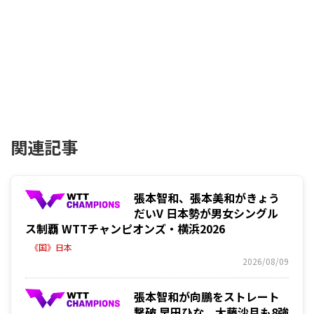
関連記事
張本智和、張本美和がきょう
だいV 日本勢が男女シングル
ス制覇 WTTチャンピオンズ・横浜2026
《国》日本
2026/08/09
張本智和が向鵬をストレート
撃破 早田ひな、大藤沙月も8強