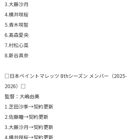
3.大藤沙月
4.横井咲桜
5.青木咲智
6.髙森愛央
7.村松心菜
8.新谷真奈
□日本ペイントマレッツ 8thシーズン メンバー（2025-
2026）□
監督：大嶋由美
1.芝田沙季→契約更新
2.佐藤瞳→契約更新
3.大藤沙月→契約更新
4.横井咲桜→契約更新