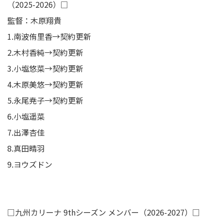
（2025-2026）□
監督：木原翔貴
1.南波侑里香→契約更新
2.木村香純→契約更新
3.小塩悠菜→契約更新
4.木原美悠→契約更新
5.永尾尭子→契約更新
6.小塩遥菜
7.出澤杏佳
8.真田晴羽
9.ヨウズドン
□九州カリーナ 9thシーズン メンバー（2026-2027）□