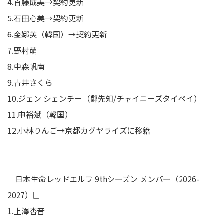
4.首藤成美→契約更新
5.石田心美→契約更新
6.金娜英（韓国）→契約更新
7.野村萌
8.中森帆南
9.青井さくら
10.ジェン シェンチー（鄭先知/チャイニーズタイペイ）
11.申裕斌（韓国）
12.小林りんご→京都カグヤライズに移籍
□日本生命レッドエルフ 9thシーズン メンバー（2026-
2027）□
1.上澤杏音