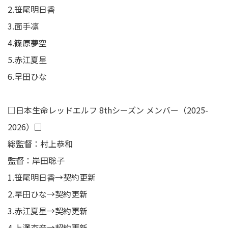
2.笹尾明日香
3.面手凛
4.篠原夢空
5.赤江夏星
6.早田ひな
□日本生命レッドエルフ 8thシーズン メンバー（2025-
2026）□
総監督：村上恭和
監督：岸田聡子
1.笹尾明日香→契約更新
2.早田ひな→契約更新
3.赤江夏星→契約更新
4.上澤杏音→契約更新