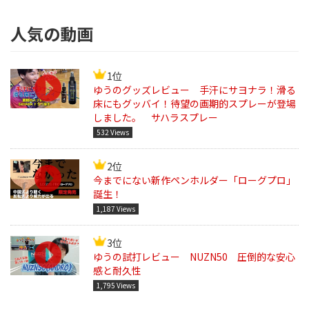
人気の動画
1位
ゆうのグッズレビュー 手汗にサヨナラ！滑る
床にもグッバイ！待望の画期的スプレーが登場
しました。 サハラスプレー
532 Views
2位
今までにない新作ペンホルダー「ローグプロ」
誕生！
1,187 Views
3位
ゆうの試打レビュー NUZN50 圧倒的な安心
感と耐久性
1,795 Views