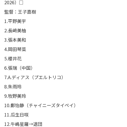
2026）□
監督：王子嘉樹
1.平野美宇
2.長﨑美柚
3.張本美和
4.岡田琴菜
5.櫻井花
6.張瑞（中国）
7.A.ディアス（プエルトリコ）
8.朱雨玲
9.牧野美玲
10.鄭怡静（チャイニーズタイペイ）
11.瓜生日咲
12.牛嶋星羅→退団