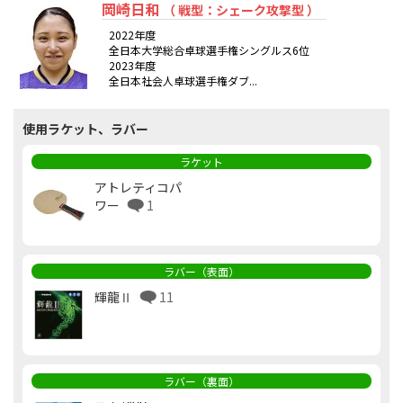
岡崎日和
（ 戦型：シェーク攻撃型 ）
2022年度
全日本大学総合卓球選手権シングルス6位
2023年度
全日本社会人卓球選手権ダブ...
使用ラケット、ラバー
ラケット
アトレティコパ
ワー
1
ラバー（表面）
輝龍Ⅱ
11
ラバー（裏面）