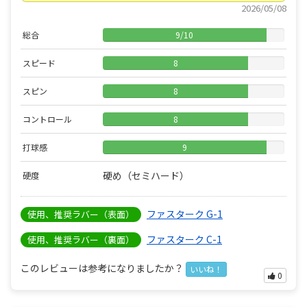
2026/05/08
総合
9
/
10
スピード
8
スピン
8
コントロール
8
打球感
9
硬め（セミハード）
硬度
ファスターク G-1
使用、推奨ラバー（表面）
ファスターク C-1
使用、推奨ラバー（裏面）
このレビューは参考になりましたか？
いいね！
0