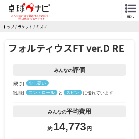
みんなの評価で最適用具を選ぼう！
MENU
NO.1卓球レビューサイト
トップ
/
ラケット
/
ミズノ
フォルティウスFT ver.D RE
評価
みんなの
[硬さ]
少し硬い
[性能]
コントロール
と
スピン
に優れています
平均費用
みんなの
14,773
約
円