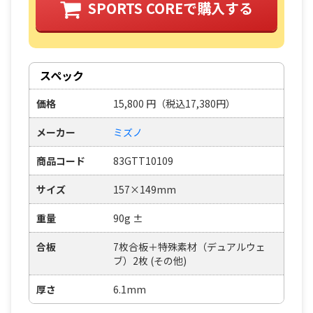
SPORTS COREで購入する
スペック
価格
15,800
円
（税込17,380円）
メーカー
ミズノ
商品コード
83GTT10109
サイズ
157×149mm
重量
90g ±
合板
7枚合板＋特殊素材（デュアルウェ
ブ）2枚 (その他)
厚さ
6.1mm