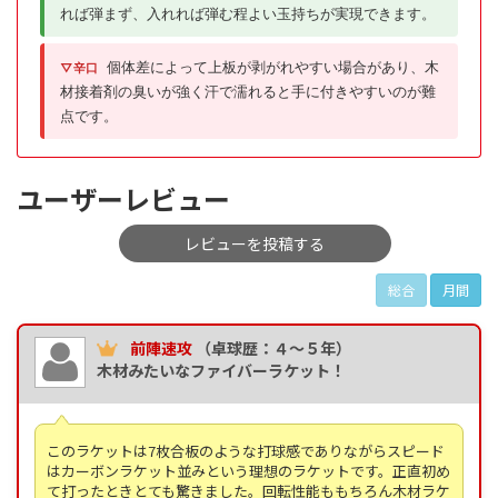
れば弾まず、入れれば弾む程よい玉持ちが実現できます。
個体差によって上板が剥がれやすい場合があり、木
▽辛口
材接着剤の臭いが強く汗で濡れると手に付きやすいのが難
点です。
ユーザーレビュー
レビューを投稿する
総合
月間
前陣速攻
（卓球歴：４～５年）
木材みたいなファイバーラケット！
このラケットは7枚合板のような打球感でありながらスピード
はカーボンラケット並みという理想のラケットです。正直初め
て打ったときとても驚きました。回転性能ももちろん木材ラケ