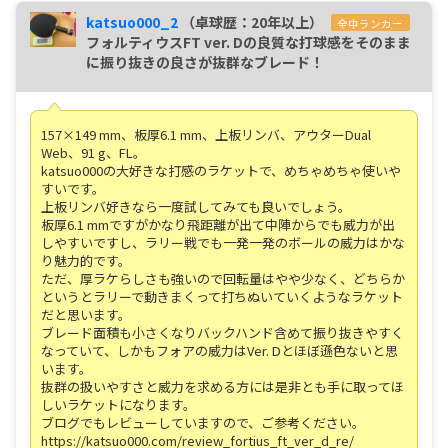
katsuo000_2
（卓球歴：20年以上）
全中ランカー
フォルティウスFT ver. Dの良質な打球感をそのまま
に振り抜きの良さが抜群なブレード！
157×149 mm、板厚6.1 mm、上板リンバ、アウターDual
Web、91 g、FL。
katsuo000の大好きな打感のラケットで、めちゃめちゃ使いや
すいです。
上板リンバ好きなら一度試してみても良いでしょう。
板厚6.1 mmですがかなり飛距離が出て中陣からでも威力が出
しやすいですし、ラリー戦でも一発一発のボールの威力はかな
り魅力的です。
ただ、厚ラケらしさも強いので回転量はやや少なく、どちらか
というとラリーで動きまくって打ちぬいていくようなラケット
だと思います。
ブレード面積も小さくなりバックハンド含めて振り抜きやすく
なっていて、しかもフォアの威力はVer. Dとほぼ遜色ないと思
います。
抜群の扱いやすさと威力を求める方には是非とも手に取ってほ
しいラケットになります。
ブログでもレビューしていますので、ご参考ください。
https://katsuo000.com/review_fortius_ft_ver_d_re/