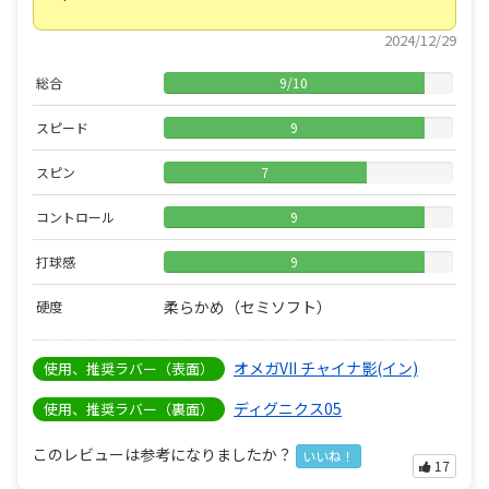
2024/12/29
総合
9
/
10
スピード
9
スピン
7
コントロール
9
打球感
9
柔らかめ（セミソフト）
硬度
オメガVII チャイナ影(イン)
使用、推奨ラバー（表面）
ディグニクス05
使用、推奨ラバー（裏面）
このレビューは参考になりましたか？
いいね！
17