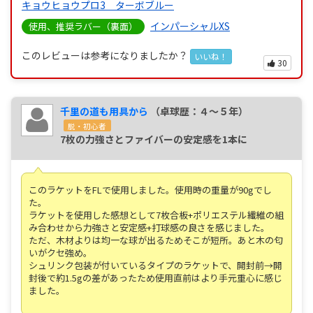
キョウヒョウプロ3 ターボブルー
インパーシャルXS
使用、推奨ラバー（裏面）
このレビューは参考になりましたか？
いいね！
30
千里の道も用具から
（卓球歴：４～５年）
脱・初心者
7枚の力強さとファイバーの安定感を1本に
このラケットをFLで使用しました。使用時の重量が90gでし
た。
ラケットを使用した感想として7枚合板+ポリエステル繊維の組
み合わせから力強さと安定感+打球感の良さを感じました。
ただ、木材よりは均一な球が出るためそこが短所。あと木の匂
いがクセ強め。
シュリンク包装が付いているタイプのラケットで、開封前→開
封後で約1.5gの差があったため使用直前はより手元重心に感じ
ました。