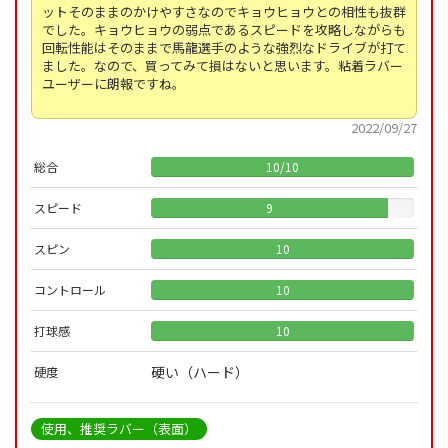
ットそのままのかけやすさなのでキョウヒョウとの相性も抜群
でした。キョウヒョウの弱点であるスピードを攻略しながらも
回転性能はそのままで馬龍選手のような強烈なドライブが打て
ました。なので、買ってみて損はないと思います。粘着ラバー
ユーザーに朗報ですね。
2022/09/27
総合
10
/
10
スピード
9
スピン
10
コントロール
10
打球感
10
硬い（ハード）
硬度
使用、推奨ラバー（表面）