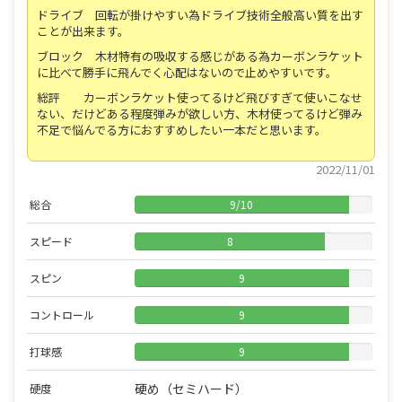
ドライブ 回転が掛けやすい為ドライブ技術全般高い質を出す
ことが出来ます。
ブロック 木材特有の吸収する感じがある為カーボンラケット
に比べて勝手に飛んでく心配はないので止めやすいです。
総評 カーボンラケット使ってるけど飛びすぎて使いこなせ
ない、だけどある程度弾みが欲しい方、木材使ってるけど弾み
不足で悩んでる方におすすめしたい一本だと思います。
2022/11/01
総合
9
/
10
スピード
8
スピン
9
コントロール
9
打球感
9
硬め（セミハード）
硬度