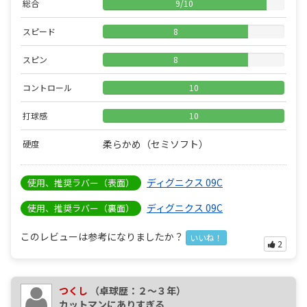
総合
9
/
10
スピード
8
スピン
8
コントロール
10
打球感
10
柔らかめ（セミソフト）
硬度
ディグニクス 09C
使用、推奨ラバー（表面）
ディグニクス 09C
使用、推奨ラバー（裏面）
このレビューは参考になりましたか？
いいね！
2
つくし
（卓球歴：２～３年）
カットマンにありすぎる