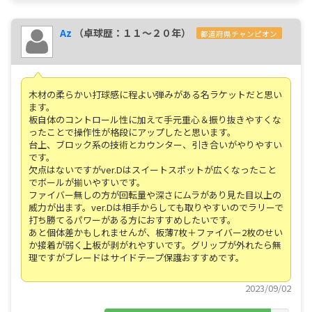
Az
（卓球歴：１１～２０年）
都道府県チャンピオン
木材の柔らかい打球感に程よい弾みがある名ラケットだと思い
ます。
板自体のコントロール性に加えて手元重心＆振り抜きやすくな
ったことで操作性が格段にアップしたと思います。
台上、ブロック系の技術とカウンター、引き合いがやりやすい
です。
欠点はないですがver.Dはスイートスポットが広くなったこと
でボールが揃いやすいです。
ファイバー無しの方が回転量や深さにムラがあり見た目以上の
威力が出ます。ver.Dは相手からしても取りやすいのでラリーで
打ち勝てるパワーがある方におすすめしたいです。
あと個体差かもしれませんが、板薄7枚＋ファイバー2枚のせい
か接着が弱く上板が剥がれやすいです。グリップが外れたら無
理ですがブレードはサイドテープ保護おすすめです。
2023/09/02