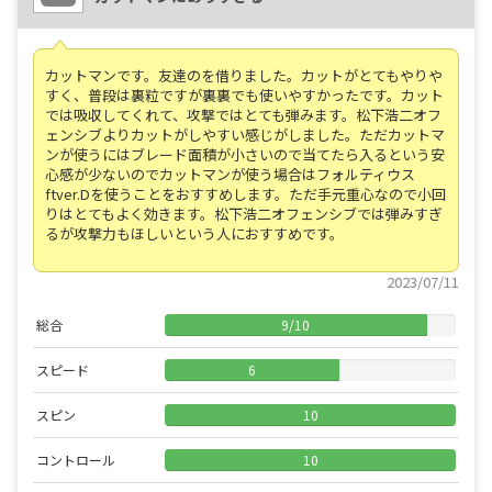
カットマンです。友達のを借りました。カットがとてもやりや
すく、普段は裏粒ですが裏裏でも使いやすかったです。カット
では吸収してくれて、攻撃ではとても弾みます。松下浩二オフ
ェンシブよりカットがしやすい感じがしました。ただカットマ
ンが使うにはブレード面積が小さいので当てたら入るという安
心感が少ないのでカットマンが使う場合はフォルティウス
ftver.Dを使うことをおすすめします。ただ手元重心なので小回
りはとてもよく効きます。松下浩二オフェンシブでは弾みすぎ
るが攻撃力もほしいという人におすすめです。
2023/07/11
総合
9
/
10
スピード
6
スピン
10
コントロール
10