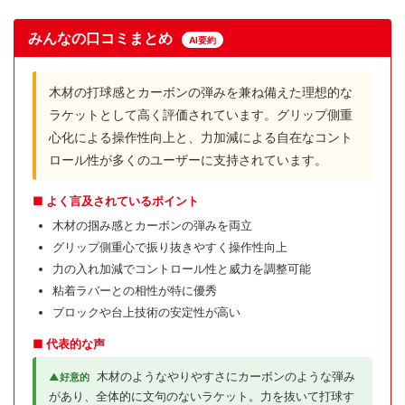
みんなの口コミまとめ
AI要約
木材の打球感とカーボンの弾みを兼ね備えた理想的な
ラケットとして高く評価されています。グリップ側重
心化による操作性向上と、力加減による自在なコント
ロール性が多くのユーザーに支持されています。
■ よく言及されているポイント
木材の掴み感とカーボンの弾みを両立
グリップ側重心で振り抜きやすく操作性向上
力の入れ加減でコントロール性と威力を調整可能
粘着ラバーとの相性が特に優秀
ブロックや台上技術の安定性が高い
■ 代表的な声
木材のようなやりやすさにカーボンのような弾み
▲好意的
があり、全体的に文句のないラケット。力を抜いて打球す