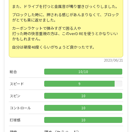
また、ドライブを打つと金属音が鳴り響きびっくりしました。
ブロックした時に、押される感じがあんまりなくて、ブロック
がとても楽に返せました。
カーボンラケットで弾みすぎて困る人や
打った時の快音重視の方は、このverD REを使うとかなりいい
かもしれません。
自分は硬度48度くらいがちょうど良かったです。
2023/06/21
総合
10
/
10
スピード
9
スピン
10
コントロール
10
打球感
10
硬度