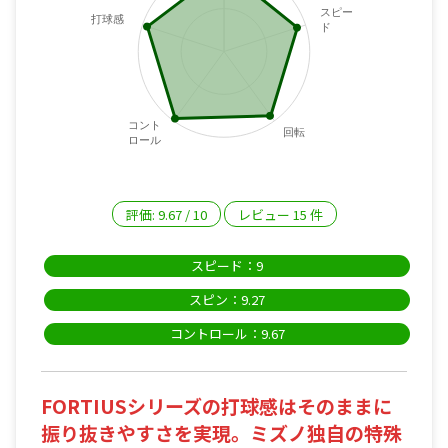
スピー
打球感
ド
コント
回転
ロール
評価:
9.67
/
10
レビュー
15
件
スピード：9
スピン：9.27
コントロール：9.67
FORTIUSシリーズの打球感はそのままに
振り抜きやすさを実現。ミズノ独自の特殊