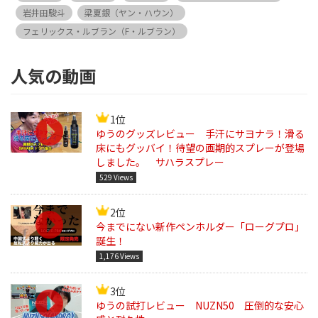
岩井田駿斗
梁夏銀（ヤン・ハウン）
フェリックス・ルブラン（F・ルブラン）
人気の動画
1位
ゆうのグッズレビュー 手汗にサヨナラ！滑る
床にもグッバイ！待望の画期的スプレーが登場
しました。 サハラスプレー
529 Views
2位
今までにない新作ペンホルダー「ローグプロ」
誕生！
1,176 Views
3位
ゆうの試打レビュー NUZN50 圧倒的な安心