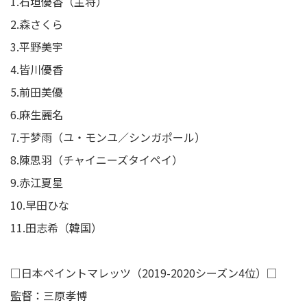
1.石垣優香（主将）
2.森さくら
3.平野美宇
4.皆川優香
5.前田美優
6.麻生麗名
7.于梦雨（ユ・モンユ／シンガポール）
8.陳思羽（チャイニーズタイペイ）
9.赤江夏星
10.早田ひな
11.田志希（韓国）
□日本ペイントマレッツ（2019-2020シーズン4位）□
監督：三原孝博