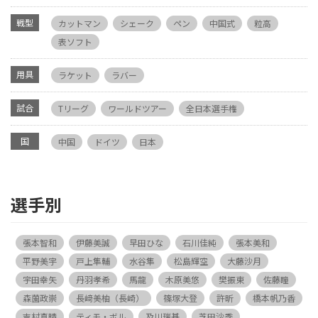
戦型
カットマン
シェーク
ペン
中国式
粒高
表ソフト
用具
ラケット
ラバー
試合
Tリーグ
ワールドツアー
全日本選手権
国
中国
ドイツ
日本
選手別
張本智和
伊藤美誠
早田ひな
石川佳純
張本美和
平野美宇
戸上隼輔
水谷隼
松島輝空
大藤沙月
宇田幸矢
丹羽孝希
馬龍
木原美悠
樊振東
佐藤瞳
森薗政崇
長﨑美柚（長崎）
篠塚大登
許昕
橋本帆乃香
吉村真晴
ティモ・ボル
及川瑞基
芝田沙季