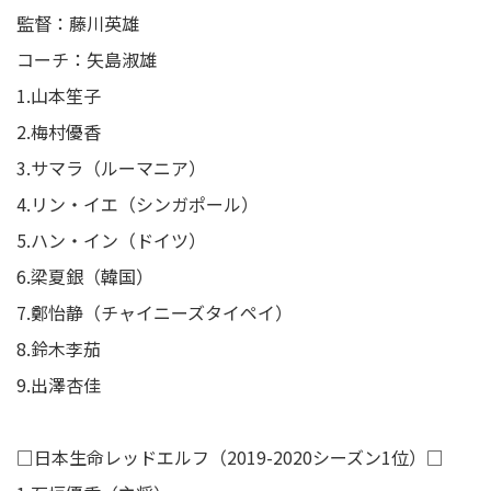
監督：藤川英雄
コーチ：矢島淑雄
1.山本笙子
2.梅村優香
3.サマラ（ルーマニア）
4.リン・イエ（シンガポール）
5.ハン・イン（ドイツ）
6.梁夏銀（韓国）
7.鄭怡静（チャイニーズタイペイ）
8.鈴木李茄
9.出澤杏佳
□日本生命レッドエルフ（2019-2020シーズン1位）□