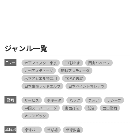
ジャンル一覧
Tリー
木下マイスター東京
T.T彩たま
岡山リベッツ
グ
九州アスティーダ
琉球アスティーダ
木下アビエル神奈川
TOP名古屋
日本生命レッドエルフ
日本ペイントマレッツ
動画
サービス
チキータ
バック
フォア
レシーブ
中国スーパーリーグ
裏面打法
試合
面白動画
オリンピック
卓球場
卓球バー
卓球場
卓球教室