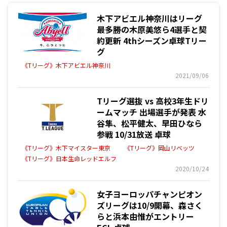
木下アビエル神奈川はリーグ
最多勝の木原美悠ら4選手と契
約更新 4thシーズン卓球Tリー
グ
《Tリーグ》木下アビエル神奈川
2021/09/06
Tリーグ選抜 vs 高校3年生ドリ
ームマッチ 出場選手が発表 水
谷隼、松平健太、早田ひなら
参戦 10/31放送 卓球
《Tリーグ》木下マイスター東京
《Tリーグ》岡山リベッツ
《Tリーグ》日本生命レッドエルフ
2020/10/24
女子ヨーロッパチャンピオン
ズリーグは10/9開幕、森さく
らと浜本由惟がエントリー