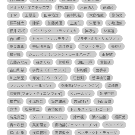
ドミトリ・オフチャロフ
村松雄斗
木造勇人
孫穎莎
丁寧
王曼昱
田中佑汰
吉村和弘
大島祐哉
劉詩文
松平健太
陳夢
加藤美優
上田仁
朱雨玲
小塩遥菜
横井 咲桜
パトリック・フランチスカ
神巧也
林高遠
吉山僚一
ヒューゴ・カルデラノ
ブラディミル・サムソノフ
塩見真希
笹尾明日香
赤江夏星
ゴジ・シモン
張継科
横谷晟
シェルベリ（アントン・カールバーグ）
王楚欽
安藤みなみ
森さくら
曽根翔
濵田一輝
黄鎮廷
吉山和希
李尚洙（イ・サンス）
林昀儒
面手凛
川上流星
邱党（チウ・ダン）
荘智淵
菅澤柚花里
ファルク（M.カールソン）
張禹珍(ジャン・ウジン)
梁靖崑
馮天薇(フォン・ティエンウェイ)
K.カールソン
出澤杏佳
柏竹琉
小塩悠菜
坂井雄飛
吉田雅己
小西海偉
方博
松平賢二
谷垣佑真
トルルス・モーレゴード
高見真己
ダルコ・ヨルジッチ
鈴木颯
浜本由惟
福原愛
青木咲智
英田理志
鄭怡静(チェン・イーチン)
ハン・イン
松山祐季
浅津碧利
高森愛央
ベネディクト・デューダ