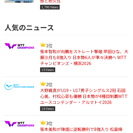
感と耐久性
1,790 Views
人気のニュース
1位
張本智和が向鵬をストレート撃破 早田ひな、大
藤沙月も8強入り 日本勢6人が準々決勝へ WTT
チャンピオンズ・横浜2026
16 Views
2位
大野颯真がU19・U17男子シングルス2冠 石田
心美、村松心菜も優勝 日本勢が4種目制覇WTT
ユースコンテンダー・アルマトイ2026
16 Views
3位
張本美和が陳熠に逆転勝利で8強入り 松島輝