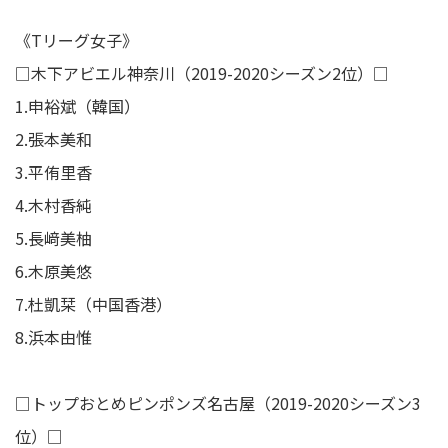
《Tリーグ女子》
□木下アビエル神奈川（2019-2020シーズン2位）□
1.申裕斌（韓国）
2.張本美和
3.平侑里香
4.木村香純
5.長﨑美柚
6.木原美悠
7.杜凱栞（中国香港）
8.浜本由惟
□トップおとめピンポンズ名古屋（2019-2020シーズン3
位）□