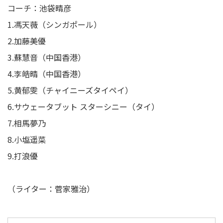
コーチ：池袋晴彦
1.馮天薇（シンガポール）
2.加藤美優
3.蘇慧音（中国香港）
4.李皓晴（中国香港）
5.黄郁雯（チャイニーズタイペイ）
6.サウェータブット スターシニー（タイ）
7.相馬夢乃
8.小塩遥菜
9.打浪優
（ライター：菅家雅治）