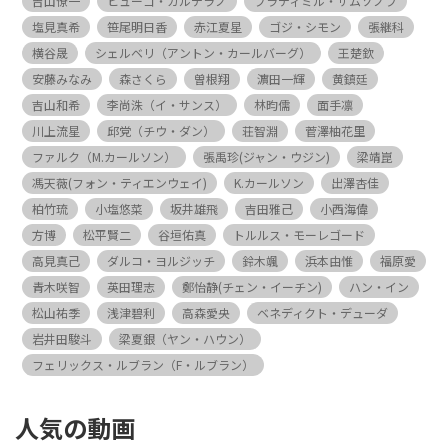
吉山僚一
ヒューゴ・カルデラノ
ブラディミル・サムソノフ
塩見真希
笹尾明日香
赤江夏星
ゴジ・シモン
張継科
横谷晟
シェルベリ（アントン・カールバーグ）
王楚欽
安藤みなみ
森さくら
曽根翔
濵田一輝
黄鎮廷
吉山和希
李尚洙（イ・サンス）
林昀儒
面手凛
川上流星
邱党（チウ・ダン）
荘智淵
菅澤柚花里
ファルク（M.カールソン）
張禹珍(ジャン・ウジン)
梁靖崑
馮天薇(フォン・ティエンウェイ)
K.カールソン
出澤杏佳
柏竹琉
小塩悠菜
坂井雄飛
吉田雅己
小西海偉
方博
松平賢二
谷垣佑真
トルルス・モーレゴード
高見真己
ダルコ・ヨルジッチ
鈴木颯
浜本由惟
福原愛
青木咲智
英田理志
鄭怡静(チェン・イーチン)
ハン・イン
松山祐季
浅津碧利
高森愛央
ベネディクト・デューダ
岩井田駿斗
梁夏銀（ヤン・ハウン）
フェリックス・ルブラン（F・ルブラン）
人気の動画