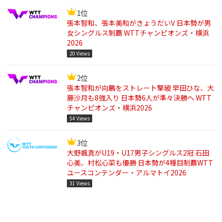
1位
張本智和、張本美和がきょうだいV 日本勢が男
女シングルス制覇 WTTチャンピオンズ・横浜
2026
20 Views
2位
張本智和が向鵬をストレート撃破 早田ひな、大
藤沙月も8強入り 日本勢6人が準々決勝へ WTT
チャンピオンズ・横浜2026
54 Views
3位
大野颯真がU19・U17男子シングルス2冠 石田
心美、村松心菜も優勝 日本勢が4種目制覇WTT
ユースコンテンダー・アルマトイ2026
31 Views