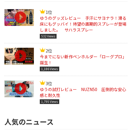
1位
ゆうのグッズレビュー 手汗にサヨナラ！滑る
床にもグッバイ！待望の画期的スプレーが登場
しました。 サハラスプレー
532 Views
2位
今までにない新作ペンホルダー「ローグプロ」
誕生！
1,186 Views
3位
ゆうの試打レビュー NUZN50 圧倒的な安心
感と耐久性
1,795 Views
人気のニュース