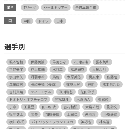
試合
Tリーグ
ワールドツアー
全日本選手権
国
中国
ドイツ
日本
選手別
張本智和
伊藤美誠
早田ひな
石川佳純
張本美和
平野美宇
戸上隼輔
水谷隼
松島輝空
大藤沙月
宇田幸矢
丹羽孝希
馬龍
木原美悠
樊振東
佐藤瞳
森薗政崇
長﨑美柚（長崎）
篠塚大登
許昕
橋本帆乃香
吉村真晴
ティモ・ボル
及川瑞基
芝田沙季
ドミトリ・オフチャロフ
村松雄斗
木造勇人
孫穎莎
丁寧
王曼昱
田中佑汰
吉村和弘
大島祐哉
劉詩文
松平健太
陳夢
加藤美優
上田仁
朱雨玲
小塩遥菜
横井 咲桜
パトリック・フランチスカ
神巧也
林高遠