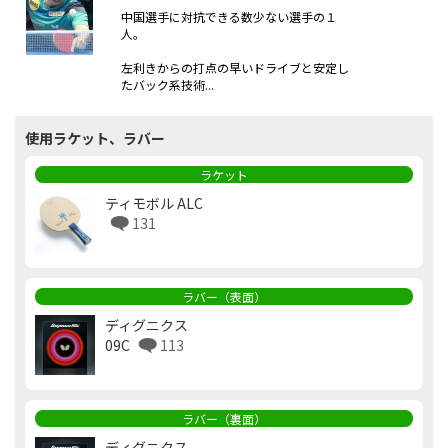
中国選手に対抗できる数少ない選手の１
人。
左利きからの打点の早いドライブと安定し
たバック系技術...
使用ラケット、ラバー
ラケット
ティモボル ALC
131
ラバー（表面）
ディグニクス
09C
113
ラバー（裏面）
ディグニクス