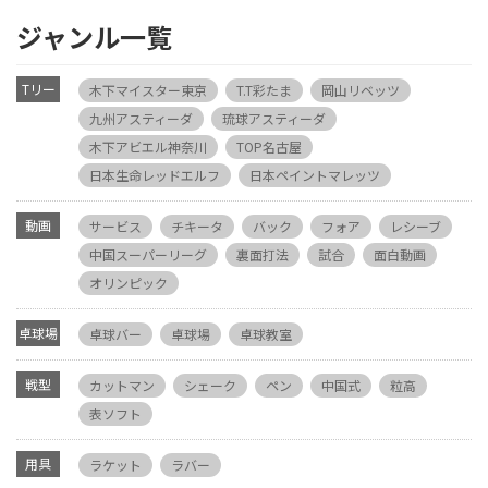
ジャンル一覧
Tリー
木下マイスター東京
T.T彩たま
岡山リベッツ
グ
九州アスティーダ
琉球アスティーダ
木下アビエル神奈川
TOP名古屋
日本生命レッドエルフ
日本ペイントマレッツ
動画
サービス
チキータ
バック
フォア
レシーブ
中国スーパーリーグ
裏面打法
試合
面白動画
オリンピック
卓球場
卓球バー
卓球場
卓球教室
戦型
カットマン
シェーク
ペン
中国式
粒高
表ソフト
用具
ラケット
ラバー