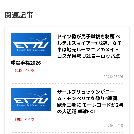
関連記事
ドイツ勢が男子単複を制覇 ベ
ルテルスマイアーが2冠、女子
単は地元ルーマニアのメイ・
ロスが栄冠 U21ヨーロッパ卓
球選手権2026
《国》ドイツ
2026/06/26
ザールブリュッケンがニー
ム・モンペリエを破り4連覇、
欧州王者に モーレゴードが2勝
の大活躍 卓球ECL
《国》ドイツ
2026/05/19