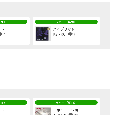
表面）
ラバー（裏面）
ッド
ハイブリッド
7
K3 PRO
7
ラバー（裏面）
表面）
エボリューショ
ッド
ン MX-P
98