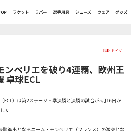
TOP
ラケット
ラバー
選手用具
シューズ
ウェア
グッズ
《国》ドイツ
モンペリエを破り4連覇、欧州王
 卓球ECL
グ（ECL）は第2ステージ・準決勝と決勝の試合が5月16日か
定した
決勝進出となるニーム・モンペリエ（フランス）の激突とな