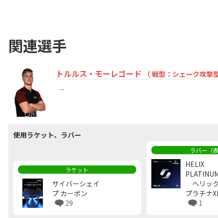
関連選手
トルルス・モーレゴード
（ 戦型：シェーク攻撃型 
...
使用ラケット、ラバー
ラバー（
HELIX
ラケット
PLATINUM
サイバーシェイ
ヘリッ
プ カーボン
プラチナX
29
1