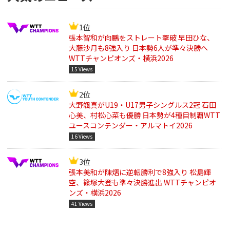
1位
張本智和が向鵬をストレート撃破 早田ひな、
大藤沙月も8強入り 日本勢6人が準々決勝へ
WTTチャンピオンズ・横浜2026
15 Views
2位
大野颯真がU19・U17男子シングルス2冠 石田
心美、村松心菜も優勝 日本勢が4種目制覇WTT
ユースコンテンダー・アルマトイ2026
16 Views
3位
張本美和が陳熠に逆転勝利で8強入り 松島輝
空、篠塚大登も準々決勝進出 WTTチャンピオ
ンズ・横浜2026
41 Views