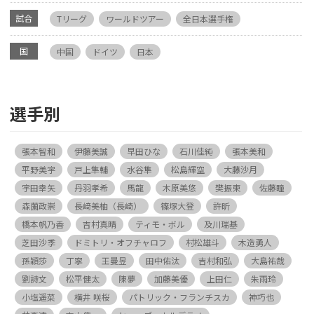
試合
Tリーグ
ワールドツアー
全日本選手権
国
中国
ドイツ
日本
選手別
張本智和
伊藤美誠
早田ひな
石川佳純
張本美和
平野美宇
戸上隼輔
水谷隼
松島輝空
大藤沙月
宇田幸矢
丹羽孝希
馬龍
木原美悠
樊振東
佐藤瞳
森薗政崇
長﨑美柚（長崎）
篠塚大登
許昕
橋本帆乃香
吉村真晴
ティモ・ボル
及川瑞基
芝田沙季
ドミトリ・オフチャロフ
村松雄斗
木造勇人
孫穎莎
丁寧
王曼昱
田中佑汰
吉村和弘
大島祐哉
劉詩文
松平健太
陳夢
加藤美優
上田仁
朱雨玲
小塩遥菜
横井 咲桜
パトリック・フランチスカ
神巧也