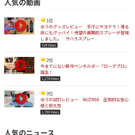
人気の動画
1位
ゆうのグッズレビュー 手汗にサヨナラ！滑る
床にもグッバイ！待望の画期的スプレーが登場
しました。 サハラスプレー
529 Views
2位
今までにない新作ペンホルダー「ローグプロ」
誕生！
1,176 Views
3位
ゆうの試打レビュー NUZN50 圧倒的な安心
感と耐久性
1,790 Views
人気のニュース