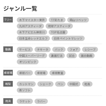
ジャンル一覧
Tリー
木下マイスター東京
T.T彩たま
岡山リベッツ
グ
九州アスティーダ
琉球アスティーダ
木下アビエル神奈川
TOP名古屋
日本生命レッドエルフ
日本ペイントマレッツ
動画
サービス
チキータ
バック
フォア
レシーブ
中国スーパーリーグ
裏面打法
試合
面白動画
オリンピック
卓球場
卓球バー
卓球場
卓球教室
戦型
カットマン
シェーク
ペン
中国式
粒高
表ソフト
用具
ラケット
ラバー