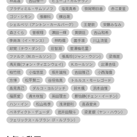
林高遠
吉山僚一
ヒューゴ・カルデラノ
ブラディミル・サムソノフ
塩見真希
笹尾明日香
赤江夏星
ゴジ・シモン
張継科
横谷晟
シェルベリ（アントン・カールバーグ）
王楚欽
安藤みなみ
森さくら
曽根翔
濵田一輝
黄鎮廷
吉山和希
李尚洙（イ・サンス）
林昀儒
面手凛
川上流星
邱党（チウ・ダン）
荘智淵
菅澤柚花里
ファルク（M.カールソン）
張禹珍(ジャン・ウジン)
梁靖崑
馮天薇(フォン・ティエンウェイ)
K.カールソン
出澤杏佳
柏竹琉
小塩悠菜
坂井雄飛
吉田雅己
小西海偉
方博
松平賢二
谷垣佑真
トルルス・モーレゴード
高見真己
ダルコ・ヨルジッチ
鈴木颯
浜本由惟
福原愛
青木咲智
英田理志
鄭怡静(チェン・イーチン)
ハン・イン
松山祐季
浅津碧利
高森愛央
ベネディクト・デューダ
岩井田駿斗
梁夏銀（ヤン・ハウン）
フェリックス・ルブラン（F・ルブラン）