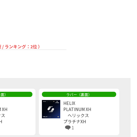
/ ランキング：2位 ）
表面）
ラバー（裏面）
HELIX
 XH
PLATINUM XH
クス
ヘリックス
H
プラチナXH
1