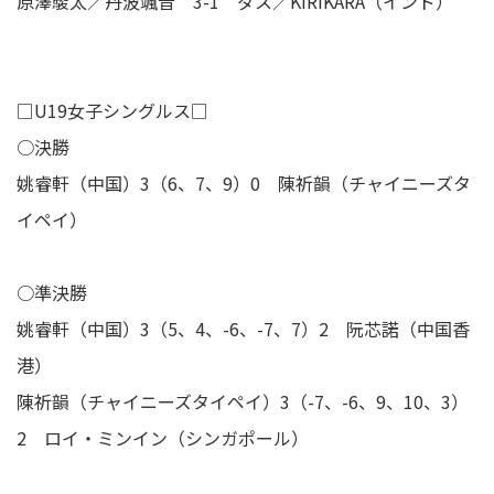
原澤駿太／丹波颯音 3-1 ダス／KIRIKARA（インド）
□U19女子シングルス□
○決勝
姚睿軒（中国）3（6、7、9）0 陳祈韻（チャイニーズタ
イペイ）
○準決勝
姚睿軒（中国）3（5、4、-6、-7、7）2 阮芯諾（中国香
港）
陳祈韻（チャイニーズタイペイ）3（-7、-6、9、10、3）
2 ロイ・ミンイン（シンガポール）