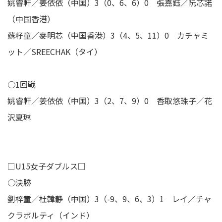
姚睿軒／姜依依（中国）3（0、6、6）0 張嘉鈺／阮芯諾
（中国香港）
蘇籽童／麥明芯（中国香港）3（4、5、11）0 カチャミ
ット／SREECHAK（タイ）
○1回戦
姚睿軒／姜依依（中国）3（2、7、9）0 香取悠珠子／花
沢夏琳
□U15女子ダブルス□
○決勝
劉梓童／杜韓静（中国）3（-9、9、6、3）1 レイ／チャ
クラボルティ（インド）