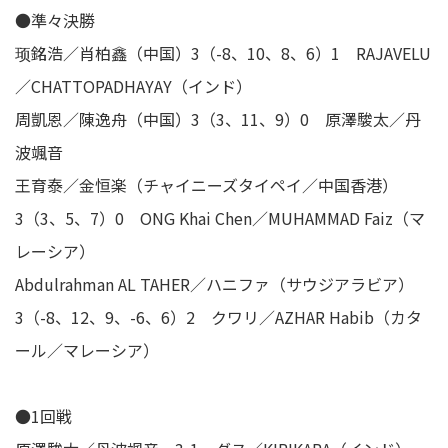
●準々決勝
顼銘浩／肖柏鑫（中国）3（-8、10、8、6）1 RAJAVELU
／CHATTOPADHAYAY（インド）
周凱恩／陳逸舟（中国）3（3、11、9）0 原澤駿太／丹
波颯音
王育泰／金恒楽（チャイニーズタイペイ／中国香港）
3（3、5、7）0 ONG Khai Chen／MUHAMMAD Faiz（マ
レーシア）
Abdulrahman AL TAHER／ハニファ（サウジアラビア）
3（-8、12、9、-6、6）2 クワリ／AZHAR Habib（カタ
ール／マレーシア）
●1回戦