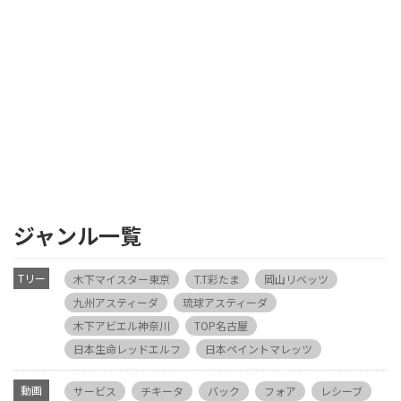
ジャンル一覧
Tリー
木下マイスター東京
T.T彩たま
岡山リベッツ
グ
九州アスティーダ
琉球アスティーダ
木下アビエル神奈川
TOP名古屋
日本生命レッドエルフ
日本ペイントマレッツ
動画
サービス
チキータ
バック
フォア
レシーブ