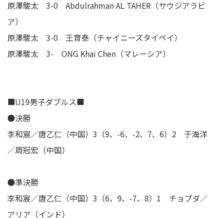
原澤駿太 3-0 Abdulrahman AL TAHER（サウジアラビ
ア）
原澤駿太 3-0 王育泰（チャイニーズタイペイ）
原澤駿太 3- ONG Khai Chen（マレーシア）
■U19男子ダブルス■
●決勝
李和宸／唐乙仁（中国）3（9、-6、-2、7、6）2 于海洋
／周冠宏（中国）
●準決勝
李和宸／唐乙仁（中国）3（6、9、-7、8）1 チョプダ／
アリア（インド）