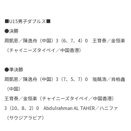
■U15男子ダブルス■
●決勝
周凱恩／陳逸舟（中国）3（6、7、4）0 王育泰／金恒楽
（チャイニーズタイペイ／中国香港）
●準決勝
周凱恩／陳逸舟（中国）3（7、5、7）0 顼銘浩／肖柏鑫
（中国）
王育泰／金恒楽（チャイニーズタイペイ／中国香港）
3（10、8、2）0 Abdulrahman AL TAHER／ハニファ
（サウジアラビア）