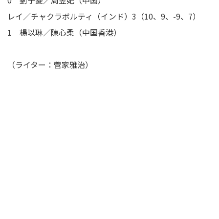
0 劉子菱／周昱妃（中国）
レイ／チャクラボルティ（インド）3（10、9、-9、7）
1 楊以琳／陳心柔（中国香港）
（ライター：菅家雅治）