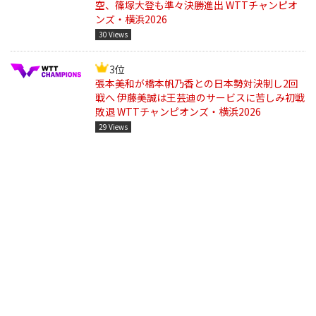
空、篠塚大登も準々決勝進出 WTTチャンピオ
ンズ・横浜2026
30 Views
3位
張本美和が橋本帆乃香との日本勢対決制し2回
戦へ 伊藤美誠は王芸迪のサービスに苦しみ初戦
敗退 WTTチャンピオンズ・横浜2026
29 Views