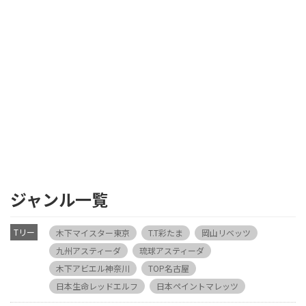
ジャンル一覧
Tリー
木下マイスター東京
T.T彩たま
岡山リベッツ
グ
九州アスティーダ
琉球アスティーダ
木下アビエル神奈川
TOP名古屋
日本生命レッドエルフ
日本ペイントマレッツ