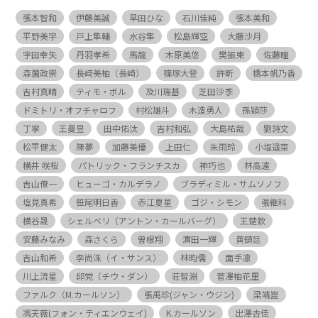
張本智和
伊藤美誠
早田ひな
石川佳純
張本美和
平野美宇
戸上隼輔
水谷隼
松島輝空
大藤沙月
宇田幸矢
丹羽孝希
馬龍
木原美悠
樊振東
佐藤瞳
森薗政崇
長﨑美柚（長崎）
篠塚大登
許昕
橋本帆乃香
吉村真晴
ティモ・ボル
及川瑞基
芝田沙季
ドミトリ・オフチャロフ
村松雄斗
木造勇人
孫穎莎
丁寧
王曼昱
田中佑汰
吉村和弘
大島祐哉
劉詩文
松平健太
陳夢
加藤美優
上田仁
朱雨玲
小塩遥菜
横井 咲桜
パトリック・フランチスカ
神巧也
林高遠
吉山僚一
ヒューゴ・カルデラノ
ブラディミル・サムソノフ
塩見真希
笹尾明日香
赤江夏星
ゴジ・シモン
張継科
横谷晟
シェルベリ（アントン・カールバーグ）
王楚欽
安藤みなみ
森さくら
曽根翔
濵田一輝
黄鎮廷
吉山和希
李尚洙（イ・サンス）
林昀儒
面手凛
川上流星
邱党（チウ・ダン）
荘智淵
菅澤柚花里
ファルク（M.カールソン）
張禹珍(ジャン・ウジン)
梁靖崑
馮天薇(フォン・ティエンウェイ)
K.カールソン
出澤杏佳