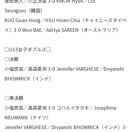
渡部民人／川上流星 3-0 KWON Hyuk／LEE
Seungsoo（韓国）
KUO Guan-Hong／HSU Hsien-Chia（チャイニーズタイペ
イ）3-0 Won BAE／Aditya SAREEN（オーストラリア）
□U15女子ダブルス□
○決勝
小塩悠菜／髙森愛央 3-0 Jennifer VARGHESE／Divyanshi
BHOWMICK（インド）
○準決勝
小塩悠菜／髙森愛央 3-0 コハルイタガキ／Josephina
NEUMANN（ドイツ）
Jennifer VARGHESE／Divyanshi BHOWMICK（インド）3-