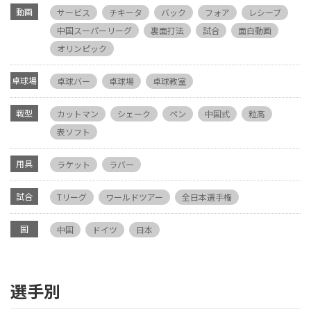
動画
サービス
チキータ
バック
フォア
レシーブ
中国スーパーリーグ
裏面打法
試合
面白動画
オリンピック
卓球場
卓球バー
卓球場
卓球教室
戦型
カットマン
シェーク
ペン
中国式
粒高
表ソフト
用具
ラケット
ラバー
試合
Tリーグ
ワールドツアー
全日本選手権
国
中国
ドイツ
日本
選手別