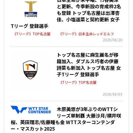
と更新、今季新設の育成枠2名
も登録 トップ名古屋は出澤杏
佳、小塩遥菜と契約更新 女子
Tリーグ 登録選手
《Tリーグ》TOP名古屋
《Tリーグ》日本生命レッドエルフ
2026/06/20
トップ名古屋に麻生麗名が移
籍加入、ダブルス巧者の伊藤
詩菜も新加入 トップ名古屋 女
子Tリーグ 登録選手
《Tリーグ》TOP名古屋
2026/06/03
木原美悠が3年ぶりのWTTシ
リーズ単制覇 大藤沙月/横井咲
桜、英田理志/佐藤瞳も金 WTTスターコンテンダ
ー・マスカット2025