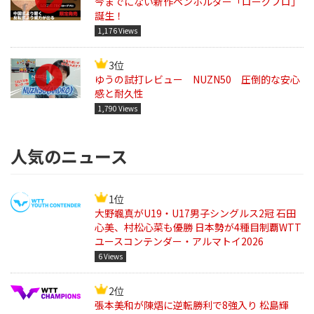
今までにない新作ペンホルダー「ローグプロ」
誕生！
1,176 Views
3位
ゆうの試打レビュー NUZN50 圧倒的な安心
感と耐久性
1,790 Views
人気のニュース
1位
大野颯真がU19・U17男子シングルス2冠 石田
心美、村松心菜も優勝 日本勢が4種目制覇WTT
ユースコンテンダー・アルマトイ2026
6 Views
2位
張本美和が陳熠に逆転勝利で8強入り 松島輝