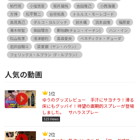
柏竹琉
小塩悠菜
坂井雄飛
吉田雅己
小西海偉
方博
松平賢二
谷垣佑真
トルルス・モーレゴード
高見真己
ダルコ・ヨルジッチ
鈴木颯
浜本由惟
福原愛
青木咲智
英田理志
鄭怡静(チェン・イーチン)
ハン・イン
松山祐季
浅津碧利
高森愛央
ベネディクト・デューダ
岩井田駿斗
梁夏銀（ヤン・ハウン）
フェリックス・ルブラン（F・ルブラン）
人気の動画
1位
ゆうのグッズレビュー 手汗にサヨナラ！滑る
床にもグッバイ！待望の画期的スプレーが登場
しました。 サハラスプレー
525 Views
2位