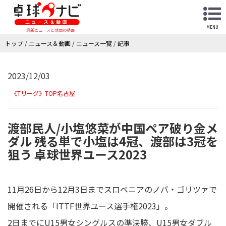
MENU
最新ニュースと話題の動画
トップ
/
ニュース＆動画
/
ニュース一覧
/
記事
2023/12/03
《Tリーグ》TOP名古屋
渡部民人/小塩悠菜が中国ペア破り金メ
ダル 残る単で小塩は4冠、渡部は3冠を
狙う 卓球世界ユース2023
11月26日から12月3日までスロベニアのノバ・ゴリツァで
開催される「ITTF世界ユース選手権2023」。
2日までにU15男女シングルスの準決勝、U15男女ダブル