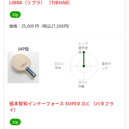
LIBRA（リブラ） （TIBHAR）
30p
価格：25,000
円
（税込27,500円）
トップ
107位
選手使
用
口コミ
販売ラ
平均
ンク
口コミ
件数
張本智和インナーフォース SUPER ZLC （バタフラ
イ）
30p