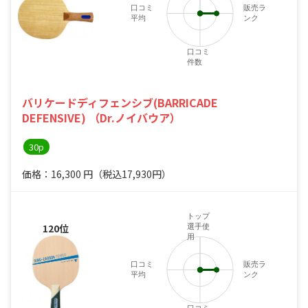
口コミ
販売ラ
平均
ンク
口コミ
件数
バリケードディフェンシブ(BARRICADE
DEFENSIVE) （Dr.ノイバウア）
30p
価格：16,300
円
（税込17,930円）
トップ
120位
選手使
用
口コミ
販売ラ
平均
ンク
口コミ