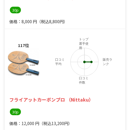
30p
価格：8,000
円
（税込8,800円）
トップ
選手使
117位
用
口コミ
販売ラ
平均
ンク
口コミ
件数
フライアットカーボンプロ （Nittaku）
30p
価格：12,000
円
（税込13,200円）