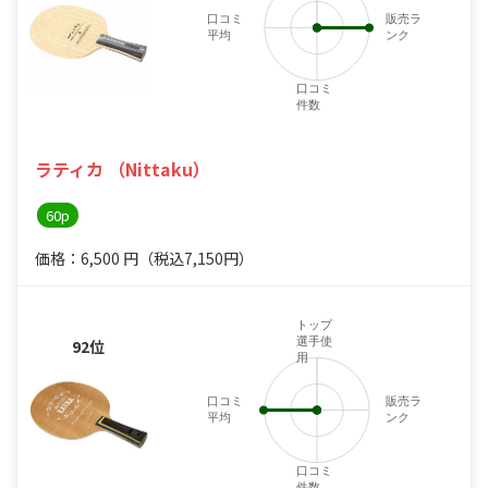
口コミ
販売ラ
平均
ンク
4
口コミ
件数
ラティカ （Nittaku）
60p
価格：6,500
円
（税込7,150円）
トップ
選手使
92位
用
口コミ
販売ラ
平均
ンク
4
口コミ
件数