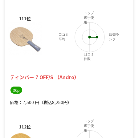
トップ
111位
選手使
用
口コミ
販売ラ
平均
ンク
口コミ
件数
ティンバー 7 OFF/S （Andro）
30p
価格：7,500
円
（税込8,250円）
トップ
112位
選手使
用