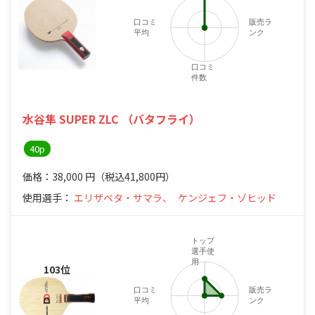
口コミ
販売ラ
平均
ンク
口コミ
件数
水谷隼 SUPER ZLC （バタフライ）
40p
価格：38,000
円
（税込41,800円）
使用選手：
エリザベタ・サマラ、
ケンジェフ・ゾヒッド
トップ
選手使
用
103位
口コミ
販売ラ
平均
ンク