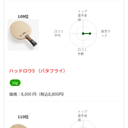
トップ
109位
選手使
用
口コミ
販売ラ
平均
ンク
口コミ
件数
ハッドロウ5 （バタフライ）
30p
価格：8,000
円
（税込8,800円）
トップ
110位
選手使
用