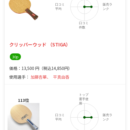
口コミ
販売ラ
平均
ンク
口コミ
件数
クリッパーウッド （STIGA）
30p
価格：13,500
円
（税込14,850円）
使用選手：
加藤杏華、
平真由香
トップ
選手使
113位
用
口コミ
販売ラ
平均
ンク