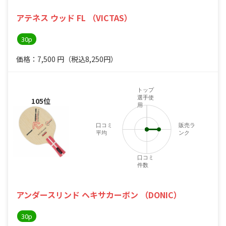
アテネス ウッド FL （VICTAS）
30p
価格：7,500
円
（税込8,250円）
トップ
選手使
105位
用
口コミ
販売ラ
平均
ンク
口コミ
件数
アンダースリンド ヘキサカーボン （DONIC）
30p