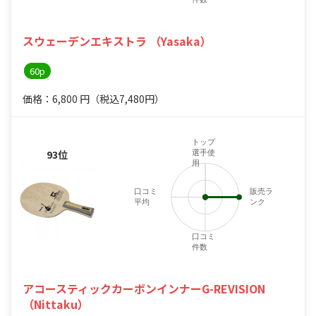
スウェーデンエキストラ （Yasaka）
60p
価格：6,800
円
（税込7,480円）
トップ
93位
選手使
用
口コミ
販売ラ
平均
ンク
4
口コミ
件数
アコースティックカーボンインナーG-REVISION
（Nittaku）