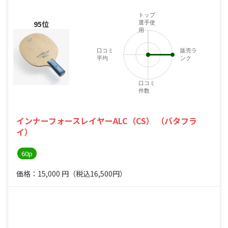
トップ
95位
選手使
用
口コミ
販売ラ
平均
ンク
4
口コミ
件数
インナーフォースレイヤーALC（CS） （バタフラ
イ）
60p
価格：15,000
円
（税込16,500円）