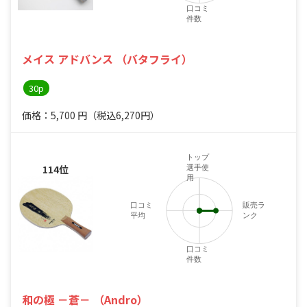
口コミ
件数
メイス アドバンス （バタフライ）
30p
価格：5,700
円
（税込6,270円）
トップ
114位
選手使
用
口コミ
販売ラ
平均
ンク
口コミ
件数
和の極 －蒼－ （Andro）