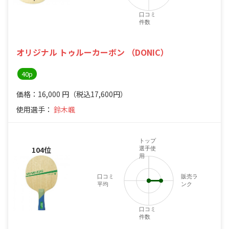
口コミ
件数
オリジナル トゥルーカーボン （DONIC）
40p
価格：16,000
円
（税込17,600円）
使用選手：
鈴木颯
トップ
104位
選手使
用
口コミ
販売ラ
平均
ンク
口コミ
件数