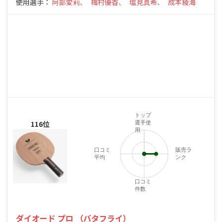
使用選手：
阿部愛莉、
梅村優香、
塩見真希、
成本綾海
トップ
116位
選手使
用
口コミ
販売ラ
平均
ンク
口コミ
件数
ダイオード プロ （バタフライ）