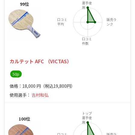
99位
選手使
用
口コミ
販売ラ
平均
ンク
口コミ
件数
カルテット AFC （VICTAS）
50p
価格：18,000
円
（税込19,800円）
使用選手：
吉村和弘
トップ
100位
選手使
用
口コミ
販売ラ