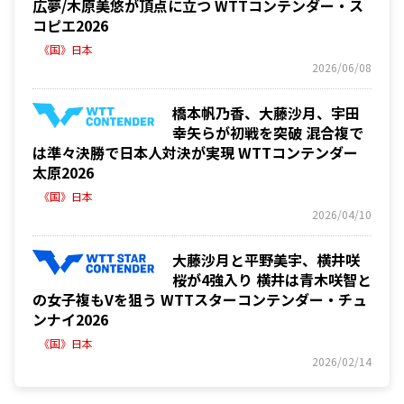
広夢/木原美悠が頂点に立つ WTTコンテンダー・ス
コピエ2026
《国》日本
2026/06/08
橋本帆乃香、大藤沙月、宇田
幸矢らが初戦を突破 混合複で
は準々決勝で日本人対決が実現 WTTコンテンダー
太原2026
《国》日本
2026/04/10
大藤沙月と平野美宇、横井咲
桜が4強入り 横井は青木咲智と
の女子複もVを狙う WTTスターコンテンダー・チュ
ンナイ2026
《国》日本
2026/02/14