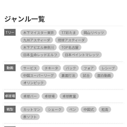
ジャンル一覧
Tリー
木下マイスター東京
T.T彩たま
岡山リベッツ
グ
九州アスティーダ
琉球アスティーダ
木下アビエル神奈川
TOP名古屋
日本生命レッドエルフ
日本ペイントマレッツ
動画
サービス
チキータ
バック
フォア
レシーブ
中国スーパーリーグ
裏面打法
試合
面白動画
オリンピック
卓球場
卓球バー
卓球場
卓球教室
戦型
カットマン
シェーク
ペン
中国式
粒高
表ソフト