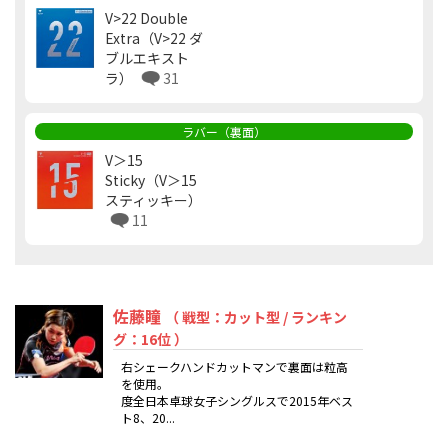
V>22 Double
Extra（V>22 ダ
ブルエキスト
ラ）
31
ラバー（裏面）
V＞15
Sticky（V＞15
スティッキー）
11
佐藤瞳
（ 戦型：カット型 / ランキン
グ：16位 ）
右シェークハンドカットマンで裏面は粒高
を使用。
度全日本卓球女子シングルスで2015年ベス
ト8、20...