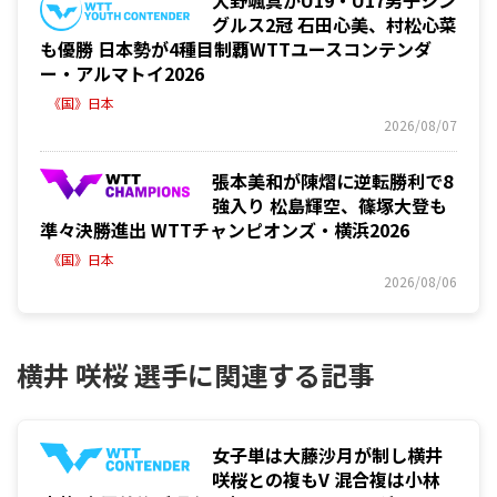
大野颯真がU19・U17男子シン
グルス2冠 石田心美、村松心菜
も優勝 日本勢が4種目制覇WTTユースコンテンダ
ー・アルマトイ2026
《国》日本
2026/08/07
張本美和が陳熠に逆転勝利で8
強入り 松島輝空、篠塚大登も
準々決勝進出 WTTチャンピオンズ・横浜2026
《国》日本
2026/08/06
横井 咲桜 選手に関連する記事
女子単は大藤沙月が制し横井
咲桜との複もV 混合複は小林