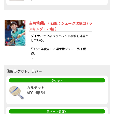
吉村和弘
（ 戦型：シェーク攻撃型 / ラ
ンキング：79位 ）
ダイナミックなバックハンド攻撃を得意と
している。
平成25年度全日本選手権ジュニア男子優
勝。
...
使用ラケット、ラバー
ラケット
カルテット
AFC
54
ラバー（表面）