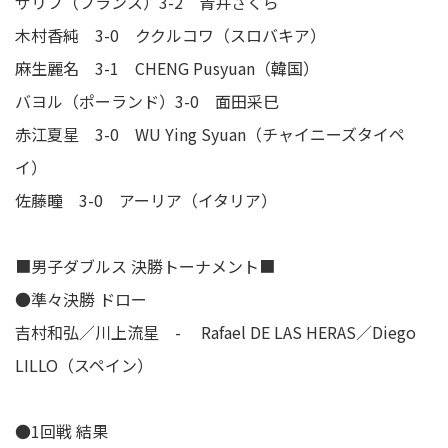
ザリフ（フランス）3-2 青井さくら
木村香純 3-0 ククルコワ（スロバキア）
麻生麗名 3-1 CHENG Pusyuan（韓国）
バヨル（ポーランド）3-0 面田采巳
赤江夏星 3-0 WU Ying Syuan（チャイニーズタイペ
イ）
佐藤瞳 3-0 アーリア（イタリア）
■男子ダブルス 決勝トーナメント■
●準々決勝 ドロー
吉村和弘／川上流星 - Rafael DE LAS HERAS／Diego
LILLO（スペイン）
●1回戦 結果