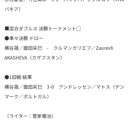
バキア）
■混合ダブルス 決勝トーナメント□
●準々決勝 ドロー
横谷晟／面田采巳 - クルマンガリエフ／Zauresh
AKASHEVA（カザフスタン）
●1回戦 結果
横谷晟／面田采巳 3-0 アンドレッセン／マトス（デン
マーク／ポルトガル）
（ライター：菅家雅治）