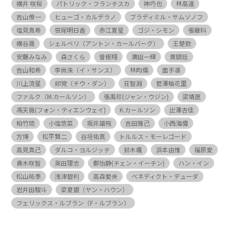
横井 咲桜
パトリック・フランチスカ
神巧也
林高遠
吉山僚一
ヒューゴ・カルデラノ
ブラディミル・サムソノフ
塩見真希
笹尾明日香
赤江夏星
ゴジ・シモン
張継科
横谷晟
シェルベリ（アントン・カールバーグ）
王楚欽
安藤みなみ
森さくら
曽根翔
濵田一輝
黄鎮廷
吉山和希
李尚洙（イ・サンス）
林昀儒
面手凛
川上流星
邱党（チウ・ダン）
荘智淵
菅澤柚花里
ファルク（M.カールソン）
張禹珍(ジャン・ウジン)
梁靖崑
馮天薇(フォン・ティエンウェイ)
K.カールソン
出澤杏佳
柏竹琉
小塩悠菜
坂井雄飛
吉田雅己
小西海偉
方博
松平賢二
谷垣佑真
トルルス・モーレゴード
高見真己
ダルコ・ヨルジッチ
鈴木颯
浜本由惟
福原愛
青木咲智
英田理志
鄭怡静(チェン・イーチン)
ハン・イン
松山祐季
浅津碧利
高森愛央
ベネディクト・デューダ
岩井田駿斗
梁夏銀（ヤン・ハウン）
フェリックス・ルブラン（F・ルブラン）