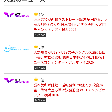
1位
張本智和が向鵬をストレート撃破 早田ひな、大
藤沙月も8強入り 日本勢6人が準々決勝へ WTT
チャンピオンズ・横浜2026
46 Views
2位
大野颯真がU19・U17男子シングルス2冠 石田
心美、村松心菜も優勝 日本勢が4種目制覇WTT
ユースコンテンダー・アルマトイ2026
28 Views
3位
張本美和が陳熠に逆転勝利で8強入り 松島輝
空、篠塚大登も準々決勝進出 WTTチャンピオ
ンズ・横浜2026
74 Views