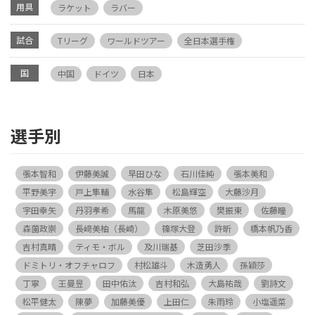
用具
ラケット
ラバー
試合
Tリーグ
ワールドツアー
全日本選手権
国
中国
ドイツ
日本
選手別
張本智和
伊藤美誠
早田ひな
石川佳純
張本美和
平野美宇
戸上隼輔
水谷隼
松島輝空
大藤沙月
宇田幸矢
丹羽孝希
馬龍
木原美悠
樊振東
佐藤瞳
森薗政崇
長﨑美柚（長崎）
篠塚大登
許昕
橋本帆乃香
吉村真晴
ティモ・ボル
及川瑞基
芝田沙季
ドミトリ・オフチャロフ
村松雄斗
木造勇人
孫穎莎
丁寧
王曼昱
田中佑汰
吉村和弘
大島祐哉
劉詩文
松平健太
陳夢
加藤美優
上田仁
朱雨玲
小塩遥菜