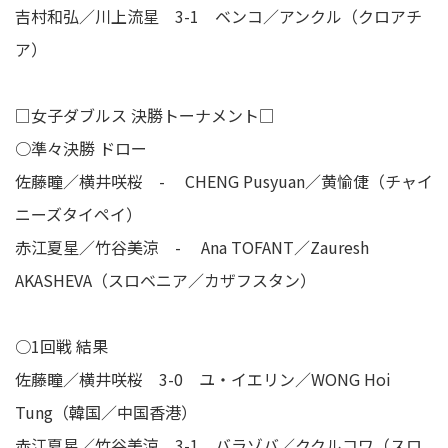
吉村和弘／川上流星 3-1 ベンコ／アンクル（クロアチ
ア）
□女子ダブルス 決勝トーナメント□
○準々決勝 ドロー
佐藤瞳／横井咲桜 - CHENG Pusyuan／黄愉倢（チャイ
ニーズタイペイ）
赤江夏星／竹谷美涼 - Ana TOFANT／Zauresh
AKASHEVA（スロベニア／カザフスタン）
○1回戦 結果
佐藤瞳／横井咲桜 3-0 ユ・イエリン／WONG Hoi
Tung（韓国／中国香港）
赤江夏星／竹谷美涼 3-1 バラゾバ／ククルコワ（スロ