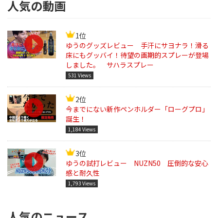
人気の動画
1位
ゆうのグッズレビュー 手汗にサヨナラ！滑る
床にもグッバイ！待望の画期的スプレーが登場
しました。 サハラスプレー
531 Views
2位
今までにない新作ペンホルダー「ローグプロ」
誕生！
1,184 Views
3位
ゆうの試打レビュー NUZN50 圧倒的な安心
感と耐久性
1,793 Views
人気のニュース