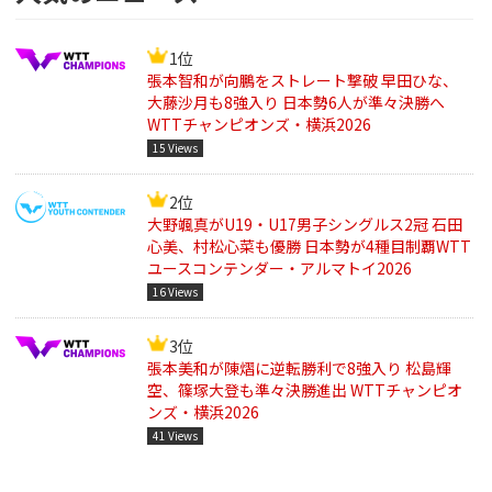
1位
張本智和が向鵬をストレート撃破 早田ひな、
大藤沙月も8強入り 日本勢6人が準々決勝へ
WTTチャンピオンズ・横浜2026
15 Views
2位
大野颯真がU19・U17男子シングルス2冠 石田
心美、村松心菜も優勝 日本勢が4種目制覇WTT
ユースコンテンダー・アルマトイ2026
16 Views
3位
張本美和が陳熠に逆転勝利で8強入り 松島輝
空、篠塚大登も準々決勝進出 WTTチャンピオ
ンズ・横浜2026
41 Views