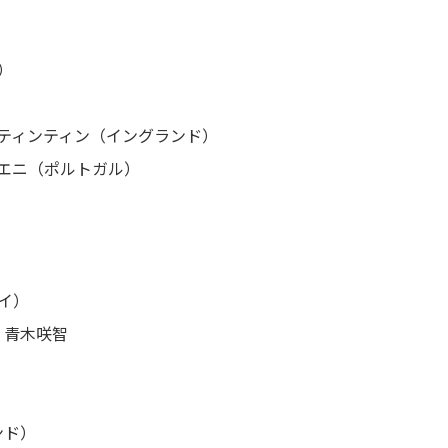
）
）
・ティンティン（イングランド）
ジエニ（ポルトガル）
イ）
 青木咲智
ンド）