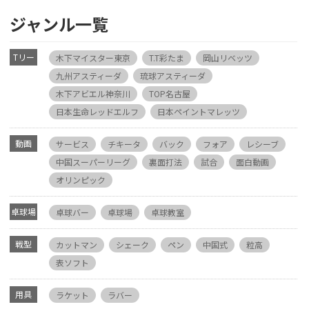
ジャンル一覧
Tリー
木下マイスター東京
T.T彩たま
岡山リベッツ
グ
九州アスティーダ
琉球アスティーダ
木下アビエル神奈川
TOP名古屋
日本生命レッドエルフ
日本ペイントマレッツ
動画
サービス
チキータ
バック
フォア
レシーブ
中国スーパーリーグ
裏面打法
試合
面白動画
オリンピック
卓球場
卓球バー
卓球場
卓球教室
戦型
カットマン
シェーク
ペン
中国式
粒高
表ソフト
用具
ラケット
ラバー