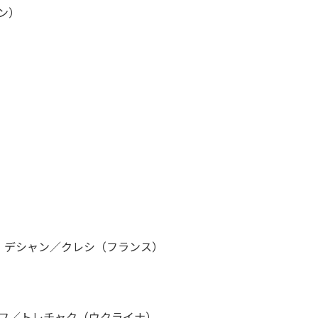
デン）
0 デシャン／クレシ（フランス）
ノフ／トレチャク（ウクライナ）