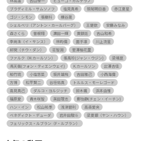
林高遠
吉山僚一
ヒューゴ・カルデラノ
ブラディミル・サムソノフ
塩見真希
笹尾明日香
赤江夏星
ゴジ・シモン
張継科
横谷晟
シェルベリ（アントン・カールバーグ）
王楚欽
安藤みなみ
森さくら
曽根翔
濵田一輝
黄鎮廷
吉山和希
李尚洙（イ・サンス）
林昀儒
面手凛
川上流星
邱党（チウ・ダン）
荘智淵
菅澤柚花里
ファルク（M.カールソン）
張禹珍(ジャン・ウジン)
梁靖崑
馮天薇(フォン・ティエンウェイ)
K.カールソン
出澤杏佳
柏竹琉
小塩悠菜
坂井雄飛
吉田雅己
小西海偉
方博
松平賢二
谷垣佑真
トルルス・モーレゴード
高見真己
ダルコ・ヨルジッチ
鈴木颯
浜本由惟
福原愛
青木咲智
英田理志
鄭怡静(チェン・イーチン)
ハン・イン
松山祐季
浅津碧利
高森愛央
ベネディクト・デューダ
岩井田駿斗
梁夏銀（ヤン・ハウン）
フェリックス・ルブラン（F・ルブラン）