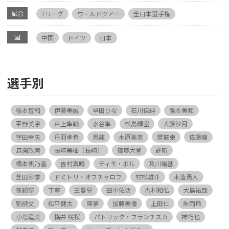
試合
Tリーグ
ワールドツアー
全日本選手権
国
中国
ドイツ
日本
選手別
張本智和
伊藤美誠
早田ひな
石川佳純
張本美和
平野美宇
戸上隼輔
水谷隼
松島輝空
大藤沙月
宇田幸矢
丹羽孝希
馬龍
木原美悠
樊振東
佐藤瞳
森薗政崇
長﨑美柚（長崎）
篠塚大登
許昕
橋本帆乃香
吉村真晴
ティモ・ボル
及川瑞基
芝田沙季
ドミトリ・オフチャロフ
村松雄斗
木造勇人
孫穎莎
丁寧
王曼昱
田中佑汰
吉村和弘
大島祐哉
劉詩文
松平健太
陳夢
加藤美優
上田仁
朱雨玲
小塩遥菜
横井 咲桜
パトリック・フランチスカ
神巧也