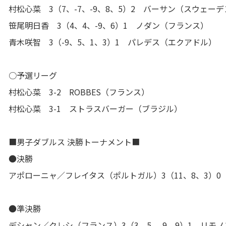
村松心菜 3（7、-7、-9、8、5）2 バーサン（スウェー
笹尾明日香 3（4、4、-9、6）1 ノダン（フランス）
青木咲智 3（-9、5、1、3）1 パレデス（エクアドル）
○予選リーグ
村松心菜 3-2 ROBBES（フランス）
村松心菜 3-1 ストラスバーガー（ブラジル）
■男子ダブルス 決勝トーナメント■
●決勝
アポローニャ／フレイタス（ポルトガル）3（11、8、3）
●準決勝
デシャン／クレシ（フランス）3（3、5、-9、9）1 リモ