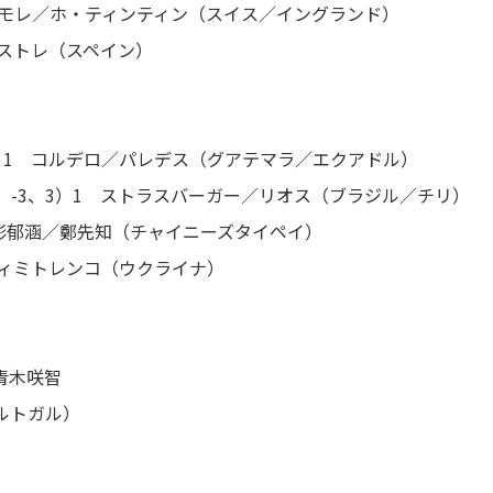
 モレ／ホ・ティンティン（スイス／イングランド）
サストレ（スペイン）
5）1 コルデロ／パレデス（グアテマラ／エクアドル）
、-3、3）1 ストラスバーガー／リオス（ブラジル／チリ）
2 彭郁涵／鄭先知（チャイニーズタイペイ）
ディミトレンコ（ウクライナ）
青木咲智
ルトガル）