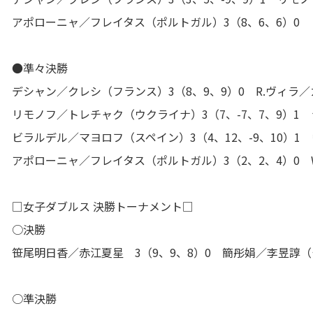
アポローニャ／フレイタス（ポルトガル）3（8、6、6）0
●準々決勝
デシャン／クレシ（フランス）3（8、9、9）0 R.ヴィラ
リモノフ／トレチャク（ウクライナ）3（7、-7、7、9）1 
ビラルデル／マヨロフ（スペイン）3（4、12、-9、10）
アポローニャ／フレイタス（ポルトガル）3（2、2、4）0 
□女子ダブルス 決勝トーナメント□
○決勝
笹尾明日香／赤江夏星 3（9、9、8）0 簡彤娟／李昱諄
○準決勝