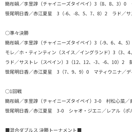
簡彤娟／李昱諄（チャイニーズタイペイ）3（8、8、3）0
笹尾明日香／赤江夏星 3（-6、-8、5、7、8）2 ラド／
○準々決勝
簡彤娟／李昱諄（チャイニーズタイペイ）3（-9、6、4、
モレ／ホ・ティンティン（スイス／イングランド）3（3、4
ラド／サストレ（スペイン）3（12、12、-3、-6、10）
笹尾明日香／赤江夏星 3（7、9、9）0 マティウニナ／
○1回戦
簡彤娟／李昱諄（チャイニーズタイペイ）3-0 村松心菜／
笹尾明日香／赤江夏星 3-0 シャオ・ジエニ／レアル（ポ
■混合ダブルス 決勝トーナメント■