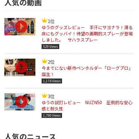
人気の動画
1位
ゆうのグッズレビュー 手汗にサヨナラ！滑る
床にもグッバイ！待望の画期的スプレーが登場
しました。 サハラスプレー
529 Views
2位
今までにない新作ペンホルダー「ローグプロ」
誕生！
1,176 Views
3位
ゆうの試打レビュー NUZN50 圧倒的な安心
感と耐久性
1,790 Views
人気のニュース