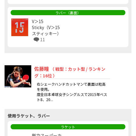
ラバー（裏面）
V＞15
Sticky（V＞15
スティッキー）
11
佐藤瞳
（ 戦型：カット型 / ランキン
グ：16位 ）
右シェークハンドカットマンで裏面は粒高
を使用。
度全日本卓球女子シングルスで2015年ベス
ト8、20...
使用ラケット、ラバー
ラケット
剛力スーパーカ