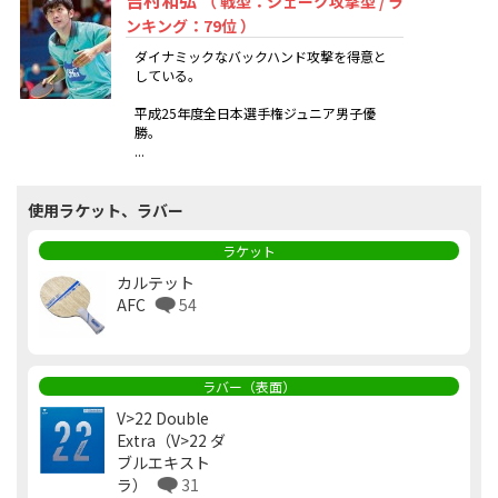
吉村和弘
（ 戦型：シェーク攻撃型 / ラ
ンキング：79位 ）
ダイナミックなバックハンド攻撃を得意と
している。
平成25年度全日本選手権ジュニア男子優
勝。
...
使用ラケット、ラバー
ラケット
カルテット
AFC
54
ラバー（表面）
V>22 Double
Extra（V>22 ダ
ブルエキスト
ラ）
31