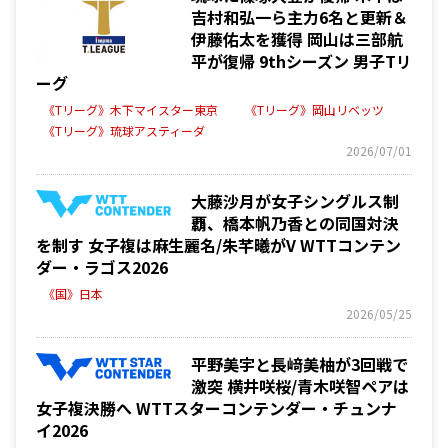
吉村和弘一ら主力6名と更新＆
伊藤佑太を獲得 岡山は三部航
平が復帰 9thシーズン 男子Tリ
ーグ
《Tリーグ》木下マイスター東京
《Tリーグ》岡山リベッツ
《Tリーグ》琉球アスティーダ
2026/07/01
大藤沙月が女子シングルス制
覇、橋本帆乃香との同国対決
を制す 女子複は麻生麗名/朱芊曦がV WTTコンテン
ダー・ラゴス2026
《国》日本
2026/05/25
平野美宇と長﨑美柚が3回戦で
激突 横井咲桜/青木咲智ペアは
女子複決勝へ WTTスターコンテンダー・チュンナ
イ2026