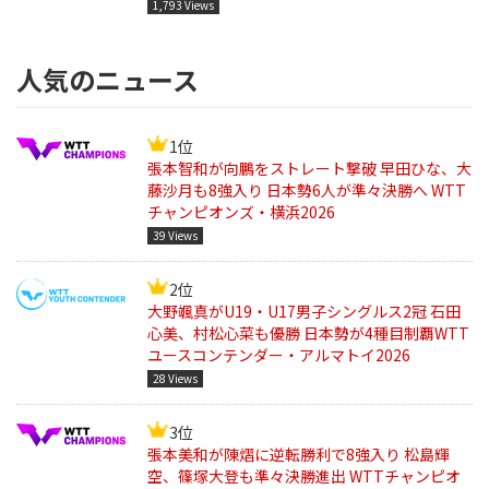
1,793 Views
人気のニュース
1位
張本智和が向鵬をストレート撃破 早田ひな、大
藤沙月も8強入り 日本勢6人が準々決勝へ WTT
チャンピオンズ・横浜2026
39 Views
2位
大野颯真がU19・U17男子シングルス2冠 石田
心美、村松心菜も優勝 日本勢が4種目制覇WTT
ユースコンテンダー・アルマトイ2026
28 Views
3位
張本美和が陳熠に逆転勝利で8強入り 松島輝
空、篠塚大登も準々決勝進出 WTTチャンピオ