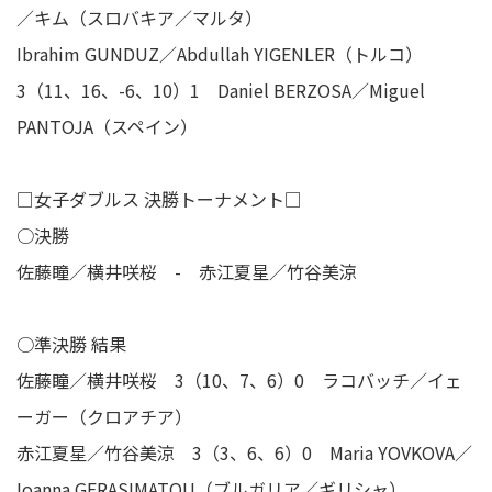
／キム（スロバキア／マルタ）
Ibrahim GUNDUZ／Abdullah YIGENLER（トルコ）
3（11、16、-6、10）1 Daniel BERZOSA／Miguel
PANTOJA（スペイン）
□女子ダブルス 決勝トーナメント□
○決勝
佐藤瞳／横井咲桜 - 赤江夏星／竹谷美涼
○準決勝 結果
佐藤瞳／横井咲桜 3（10、7、6）0 ラコバッチ／イェ
ーガー（クロアチア）
赤江夏星／竹谷美涼 3（3、6、6）0 Maria YOVKOVA／
Ioanna GERASIMATOU（ブルガリア／ギリシャ）