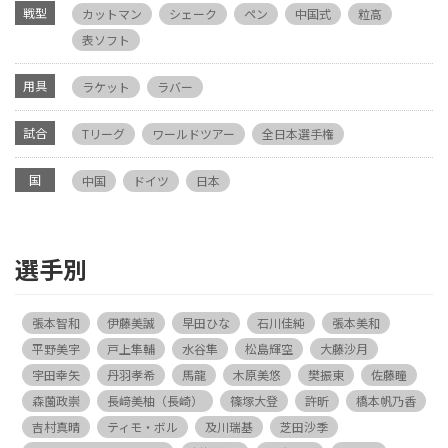
戦型
カットマン
シェーク
ペン
中国式
粒高
表ソフト
用具
ラケット
ラバー
試合
Tリーグ
ワールドツアー
全日本選手権
国
中国
ドイツ
日本
選手別
張本智和
伊藤美誠
早田ひな
石川佳純
張本美和
平野美宇
戸上隼輔
水谷隼
松島輝空
大藤沙月
宇田幸矢
丹羽孝希
馬龍
木原美悠
樊振東
佐藤瞳
森薗政崇
長﨑美柚（長崎）
篠塚大登
許昕
橋本帆乃香
吉村真晴
ティモ・ボル
及川瑞基
芝田沙季