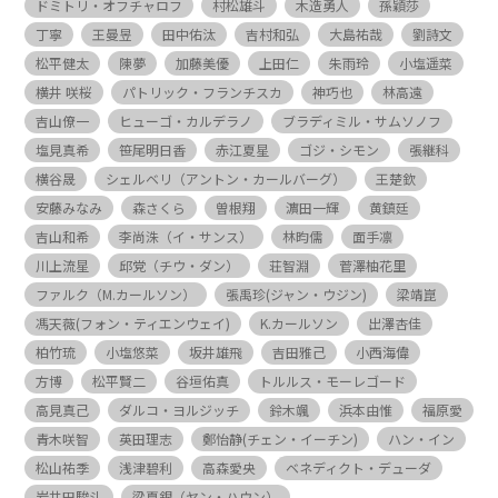
ドミトリ・オフチャロフ
村松雄斗
木造勇人
孫穎莎
丁寧
王曼昱
田中佑汰
吉村和弘
大島祐哉
劉詩文
松平健太
陳夢
加藤美優
上田仁
朱雨玲
小塩遥菜
横井 咲桜
パトリック・フランチスカ
神巧也
林高遠
吉山僚一
ヒューゴ・カルデラノ
ブラディミル・サムソノフ
塩見真希
笹尾明日香
赤江夏星
ゴジ・シモン
張継科
横谷晟
シェルベリ（アントン・カールバーグ）
王楚欽
安藤みなみ
森さくら
曽根翔
濵田一輝
黄鎮廷
吉山和希
李尚洙（イ・サンス）
林昀儒
面手凛
川上流星
邱党（チウ・ダン）
荘智淵
菅澤柚花里
ファルク（M.カールソン）
張禹珍(ジャン・ウジン)
梁靖崑
馮天薇(フォン・ティエンウェイ)
K.カールソン
出澤杏佳
柏竹琉
小塩悠菜
坂井雄飛
吉田雅己
小西海偉
方博
松平賢二
谷垣佑真
トルルス・モーレゴード
高見真己
ダルコ・ヨルジッチ
鈴木颯
浜本由惟
福原愛
青木咲智
英田理志
鄭怡静(チェン・イーチン)
ハン・イン
松山祐季
浅津碧利
高森愛央
ベネディクト・デューダ
岩井田駿斗
梁夏銀（ヤン・ハウン）