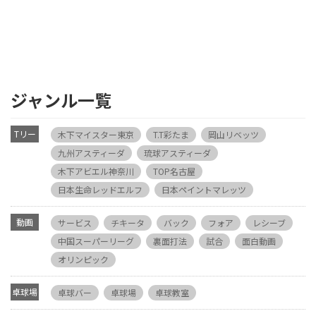
ジャンル一覧
Tリー
木下マイスター東京
T.T彩たま
岡山リベッツ
グ
九州アスティーダ
琉球アスティーダ
木下アビエル神奈川
TOP名古屋
日本生命レッドエルフ
日本ペイントマレッツ
動画
サービス
チキータ
バック
フォア
レシーブ
中国スーパーリーグ
裏面打法
試合
面白動画
オリンピック
卓球場
卓球バー
卓球場
卓球教室