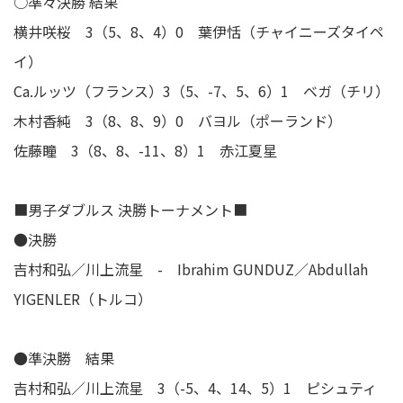
○準々決勝 結果
横井咲桜 3（5、8、4）0 葉伊恬（チャイニーズタイペ
イ）
Ca.ルッツ（フランス）3（5、-7、5、6）1 ベガ（チリ）
木村香純 3（8、8、9）0 バヨル（ポーランド）
佐藤瞳 3（8、8、-11、8）1 赤江夏星
■男子ダブルス 決勝トーナメント■
●決勝
吉村和弘／川上流星 - Ibrahim GUNDUZ／Abdullah
YIGENLER（トルコ）
●準決勝 結果
吉村和弘／川上流星 3（-5、4、14、5）1 ピシュティ