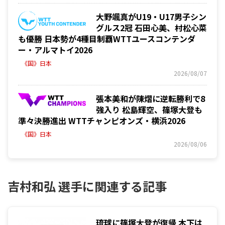
大野颯真がU19・U17男子シン
グルス2冠 石田心美、村松心菜
も優勝 日本勢が4種目制覇WTTユースコンテンダ
ー・アルマトイ2026
《国》日本
2026/08/07
張本美和が陳熠に逆転勝利で8
強入り 松島輝空、篠塚大登も
準々決勝進出 WTTチャンピオンズ・横浜2026
《国》日本
2026/08/06
吉村和弘 選手に関連する記事
琉球に篠塚大登が復帰 木下は