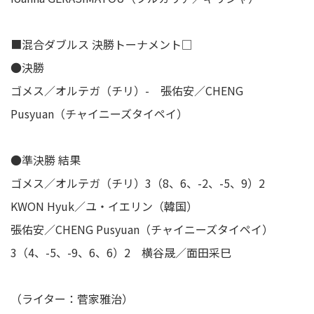
■混合ダブルス 決勝トーナメント□
●決勝
ゴメス／オルテガ（チリ）- 張佑安／CHENG
Pusyuan（チャイニーズタイペイ）
●準決勝 結果
ゴメス／オルテガ（チリ）3（8、6、-2、-5、9）2
KWON Hyuk／ユ・イエリン（韓国）
張佑安／CHENG Pusyuan（チャイニーズタイペイ）
3（4、-5、-9、6、6）2 横谷晟／面田采巳
（ライター：菅家雅治）