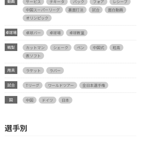
動画
サービス
チキータ
バック
フォア
レシーブ
中国スーパーリーグ
裏面打法
試合
面白動画
オリンピック
卓球場
卓球バー
卓球場
卓球教室
戦型
カットマン
シェーク
ペン
中国式
粒高
表ソフト
用具
ラケット
ラバー
試合
Tリーグ
ワールドツアー
全日本選手権
国
中国
ドイツ
日本
選手別