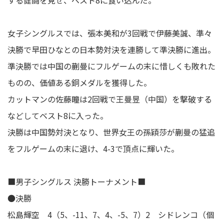
する健闘を見せ、ベスト8に食い込んだ。
女子シングルスでは、張本美和が3回戦で伊藤美誠、準々
決勝で早田ひなとの日本勢対決を連勝して準決勝に進出。
準決勝では中国の蒯曼にフルゲームの末に惜しくも敗れた
ものの、価値ある銅メダルを獲得した。
カットマンの佐藤瞳は2回戦で王曼昱（中国）を撃破する
などしてベスト8に入った。
決勝は中国勢対決となり、世界女王の孫穎莎が蒯曼の猛追
をフルゲームの末に退け、4-3で頂点に輝いた。
■男子シングルス 決勝トーナメント■
●決勝
松島輝空 4（5、-11、7、4、-5、7）2 シドレンコ（個