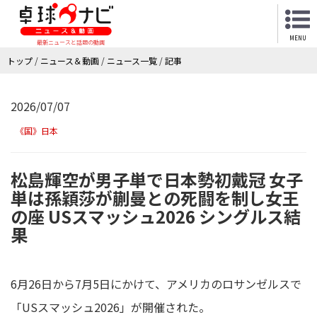
MENU
最新ニュースと話題の動画
トップ
/
ニュース＆動画
/
ニュース一覧
/
記事
2026/07/07
《国》日本
松島輝空が男子単で日本勢初戴冠 女子
単は孫穎莎が蒯曼との死闘を制し女王
の座 USスマッシュ2026 シングルス結
果
6月26日から7月5日にかけて、アメリカのロサンゼルスで
「USスマッシュ2026」が開催された。