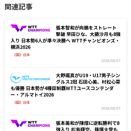
関連記事
張本智和が向鵬をストレート
撃破 早田ひな、大藤沙月も8強
入り 日本勢6人が準々決勝へ WTTチャンピオンズ・
横浜2026
《国》日本
2026/08/07
大野颯真がU19・U17男子シン
グルス2冠 石田心美、村松心菜
も優勝 日本勢が4種目制覇WTTユースコンテンダ
ー・アルマトイ2026
《国》日本
2026/08/07
張本美和が陳熠に逆転勝利で8
強入り 松島輝空、篠塚大登も