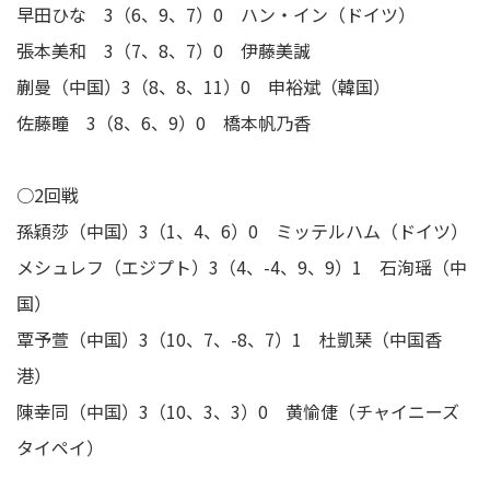
早田ひな 3（6、9、7）0 ハン・イン（ドイツ）
張本美和 3（7、8、7）0 伊藤美誠
蒯曼（中国）3（8、8、11）0 申裕斌（韓国）
佐藤瞳 3（8、6、9）0 橋本帆乃香
○2回戦
孫穎莎（中国）3（1、4、6）0 ミッテルハム（ドイツ）
メシュレフ（エジプト）3（4、-4、9、9）1 石洵瑶（中
国）
覃予萱（中国）3（10、7、-8、7）1 杜凱琹（中国香
港）
陳幸同（中国）3（10、3、3）0 黄愉倢（チャイニーズ
タイペイ）