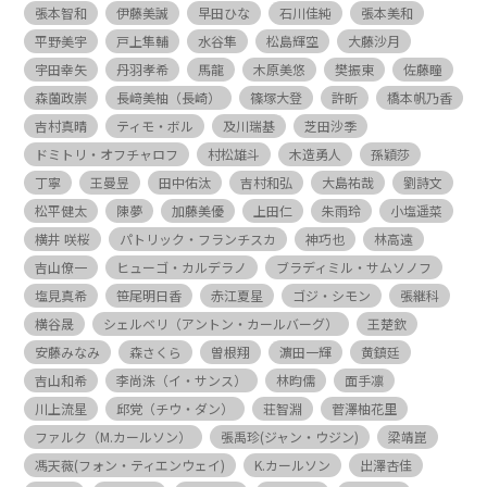
張本智和
伊藤美誠
早田ひな
石川佳純
張本美和
平野美宇
戸上隼輔
水谷隼
松島輝空
大藤沙月
宇田幸矢
丹羽孝希
馬龍
木原美悠
樊振東
佐藤瞳
森薗政崇
長﨑美柚（長崎）
篠塚大登
許昕
橋本帆乃香
吉村真晴
ティモ・ボル
及川瑞基
芝田沙季
ドミトリ・オフチャロフ
村松雄斗
木造勇人
孫穎莎
丁寧
王曼昱
田中佑汰
吉村和弘
大島祐哉
劉詩文
松平健太
陳夢
加藤美優
上田仁
朱雨玲
小塩遥菜
横井 咲桜
パトリック・フランチスカ
神巧也
林高遠
吉山僚一
ヒューゴ・カルデラノ
ブラディミル・サムソノフ
塩見真希
笹尾明日香
赤江夏星
ゴジ・シモン
張継科
横谷晟
シェルベリ（アントン・カールバーグ）
王楚欽
安藤みなみ
森さくら
曽根翔
濵田一輝
黄鎮廷
吉山和希
李尚洙（イ・サンス）
林昀儒
面手凛
川上流星
邱党（チウ・ダン）
荘智淵
菅澤柚花里
ファルク（M.カールソン）
張禹珍(ジャン・ウジン)
梁靖崑
馮天薇(フォン・ティエンウェイ)
K.カールソン
出澤杏佳