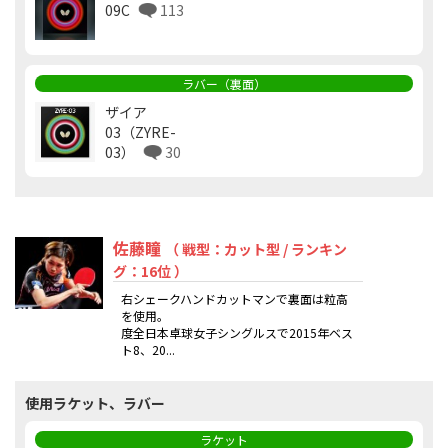
09C
113
ラバー（裏面）
ザイア
03（ZYRE-
03）
30
佐藤瞳
（ 戦型：カット型 / ランキン
グ：16位 ）
右シェークハンドカットマンで裏面は粒高
を使用。
度全日本卓球女子シングルスで2015年ベス
ト8、20...
使用ラケット、ラバー
ラケット