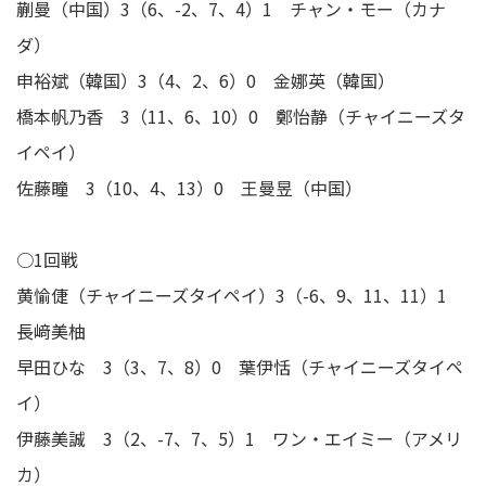
蒯曼（中国）3（6、-2、7、4）1 チャン・モー（カナ
ダ）
申裕斌（韓国）3（4、2、6）0 金娜英（韓国）
橋本帆乃香 3（11、6、10）0 鄭怡静（チャイニーズタ
イペイ）
佐藤瞳 3（10、4、13）0 王曼昱（中国）
○1回戦
黄愉倢（チャイニーズタイペイ）3（-6、9、11、11）1
長﨑美柚
早田ひな 3（3、7、8）0 葉伊恬（チャイニーズタイペ
イ）
伊藤美誠 3（2、-7、7、5）1 ワン・エイミー（アメリ
カ）