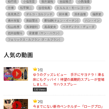
柏竹琉
小塩悠菜
坂井雄飛
吉田雅己
小西海偉
方博
松平賢二
谷垣佑真
トルルス・モーレゴード
高見真己
ダルコ・ヨルジッチ
鈴木颯
浜本由惟
福原愛
青木咲智
英田理志
鄭怡静(チェン・イーチン)
ハン・イン
松山祐季
浅津碧利
高森愛央
ベネディクト・デューダ
岩井田駿斗
梁夏銀（ヤン・ハウン）
フェリックス・ルブラン（F・ルブラン）
人気の動画
1位
ゆうのグッズレビュー 手汗にサヨナラ！滑る
床にもグッバイ！待望の画期的スプレーが登場
しました。 サハラスプレー
530 Views
2位
今までにない新作ペンホルダー「ローグプロ」