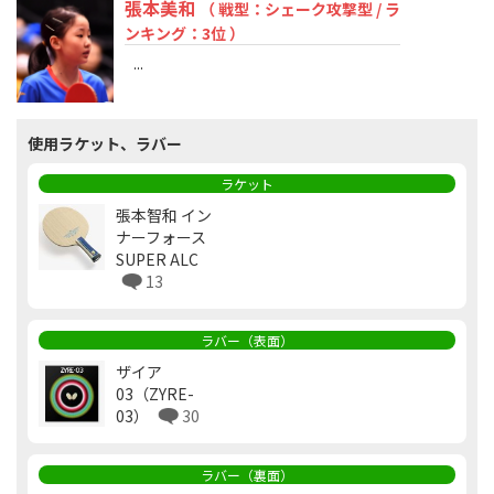
張本美和
（ 戦型：シェーク攻撃型 / ラ
ンキング：3位 ）
...
使用ラケット、ラバー
ラケット
張本智和 イン
ナーフォース
SUPER ALC
13
ラバー（表面）
ザイア
03（ZYRE-
03）
30
ラバー（裏面）