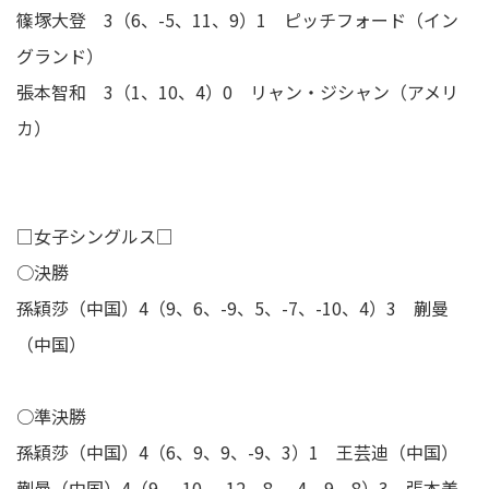
篠塚大登 3（6、-5、11、9）1 ピッチフォード（イン
グランド）
張本智和 3（1、10、4）0 リャン・ジシャン（アメリ
カ）
□女子シングルス□
○決勝
孫穎莎（中国）4（9、6、-9、5、-7、-10、4）3 蒯曼
（中国）
○準決勝
孫穎莎（中国）4（6、9、9、-9、3）1 王芸迪（中国）
蒯曼（中国）4（9、-10、-12、8、-4、9、8）3 張本美