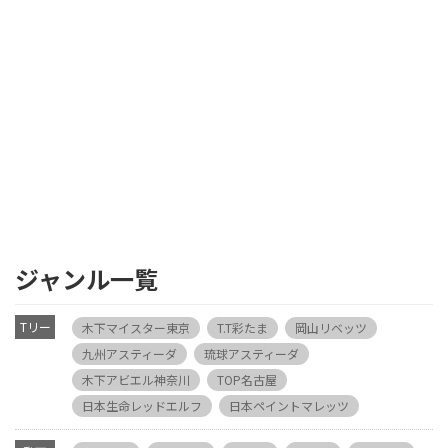
ジャンル一覧
Tリー
木下マイスター東京
T.T彩たま
岡山リベッツ
グ
九州アスティーダ
琉球アスティーダ
木下アビエル神奈川
TOP名古屋
日本生命レッドエルフ
日本ペイントマレッツ