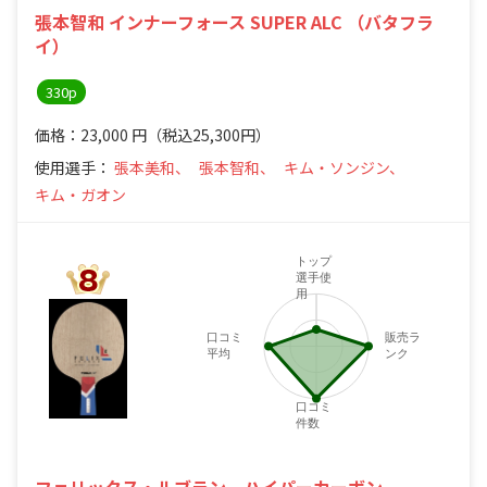
張本智和 インナーフォース SUPER ALC （バタフラ
イ）
330p
価格：23,000
円
（税込25,300円）
使用選手：
張本美和、
張本智和、
キム・ソンジン、
キム・ガオン
トップ
選手使
用
口コミ
販売ラ
平均
ンク
口コミ
件数
フェリックス・ルブラン ハイパーカーボン