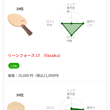
トップ
29位
選手使
用
口コミ
販売ラ
平均
ンク
口コミ
件数
リーンフォース LT （Yasaka）
120p
価格：10,000
円
（税込11,000円）
トップ
30位
選手使
用
口コミ
販売ラ