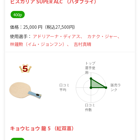
ビスカリア SUPER ALC （バタフライ）
400p
価格：25,000
円
（税込27,500円）
使用選手：
アドリアーナ・ディアス、
カナク・ジャー、
林鐘勲（イム・ジョンフン）、
吉村真晴
トップ
選手使
用
口コミ
販売ラ
平均
ンク
4
口コミ
件数
キョウヒョウ 龍 5 （紅双喜）