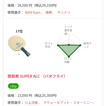
価格：26,500
円
（税込29,150円）
使用選手：
WAN Yuan、
陳夢、
サントソ
トップ
17位
選手使
用
口コミ
販売ラ
平均
ンク
口コミ
件数
樊振東 SUPER ALC （バタフライ）
165p
価格：23,000
円
（税込25,300円）
使用選手：
川上流星、
サウェータブット・スターシニー、