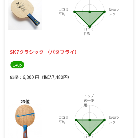
口コミ
販売ラ
平均
ンク
口コミ
件数
SK7クラシック （バタフライ）
140p
価格：6,800
円
（税込7,480円）
トップ
23位
選手使
用
口コミ
販売ラ
平均
ンク
口コミ