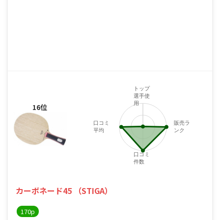
トップ
選手使
用
16位
口コミ
販売ラ
平均
ンク
口コミ
件数
カーボネード45 （STIGA）
170p