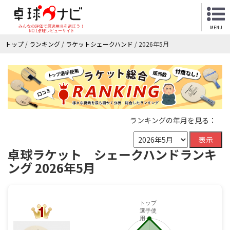
4
みんなの評価で最適用具を選ぼう！
MENU
NO.1卓球レビューサイト
トップ
/
ランキング
/
ラケットシェークハンド
/
2026年5月
ランキングの年月を見る：
表示
卓球ラケット シェークハンドランキ
ング 2026年5月
トップ
選手使
4
用