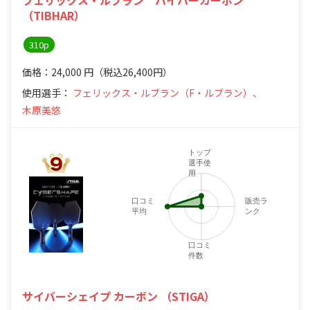
（TIBHAR）
310p
価格：24,000
円
（税込26,400円）
使用選手：
フェリックス・ルブラン（F・ルブラン）、
木原美悠
トップ
選手使
用
口コミ
販売ラ
平均
ンク
口コミ
件数
サイバーシェイプ カーボン （STIGA）