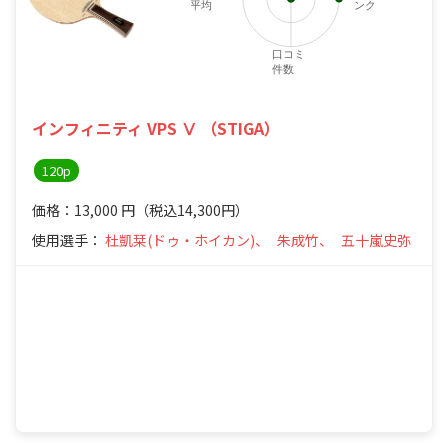
平均
ンク
口コミ
件数
インフィニティ VPS Ⅴ （STIGA）
120p
価格：13,000
円
（税込14,300円）
使用選手：
杜凱栞(ドゥ・ホイカン)、
朱成竹、
五十嵐史弥