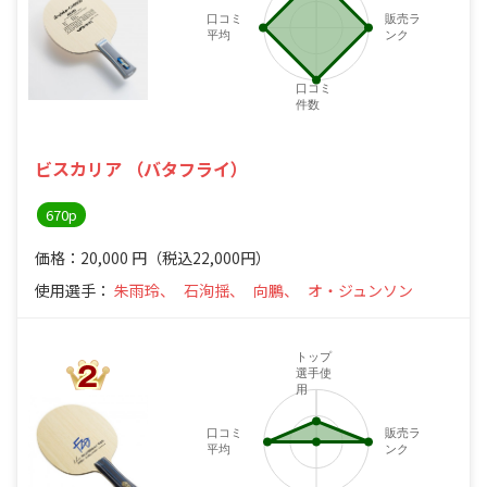
口コミ
販売ラ
平均
ンク
口コミ
件数
ビスカリア （バタフライ）
670p
価格：20,000
円
（税込22,000円）
使用選手：
朱雨玲、
石洵揺、
向鵬、
オ・ジュンソン
トップ
選手使
用
口コミ
販売ラ
平均
ンク