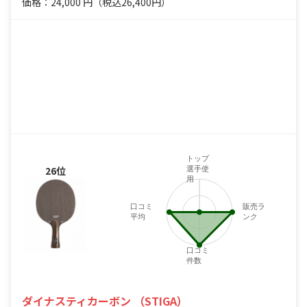
価格：24,000
円
（税込26,400円）
トップ
26位
選手使
用
口コミ
販売ラ
平均
ンク
口コミ
件数
ダイナスティカーボン （STIGA）