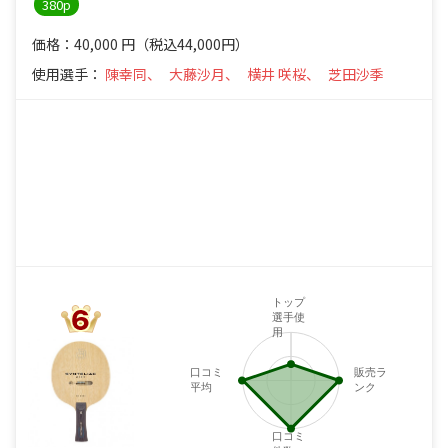
380p
価格：40,000
円
（税込44,000円）
使用選手：
陳幸同、
大藤沙月、
横井 咲桜、
芝田沙季
4
トップ
選手使
用
口コミ
販売ラ
平均
ンク
口コミ