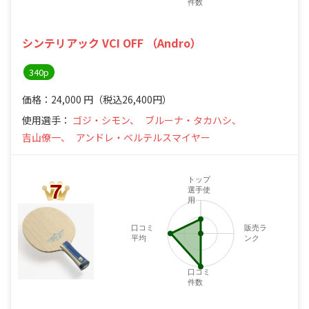
件数
シンテリアック VCI OFF （Andro）
340p
価格：24,000
円
（税込26,400円）
使用選手：
ゴジ・シモン、
ブルーナ・タカハシ、
吉山僚一、
アンドレ・ベルテルスマイヤー
トップ
選手使
用
口コミ
販売ラ
平均
ンク
口コミ
件数