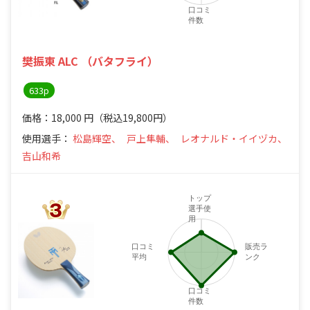
口コミ
件数
4
樊振東 ALC （バタフライ）
633p
価格：18,000
円
（税込19,800円）
使用選手：
松島輝空、
戸上隼輔、
レオナルド・イイヅカ、
吉山和希
トップ
選手使
用
口コミ
販売ラ
平均
ンク
4
口コミ
件数