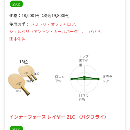
250p
価格：18,000
円
（税込19,800円）
使用選手：
ドミトリ・オフチャロフ、
シェルベリ（アントン・カールバーグ）、
パバド、
田中佑汰
トップ
13位
選手使
用
口コミ
販売ラ
平均
ンク
口コミ
件数
インナーフォース レイヤー ZLC （バタフライ）
200p