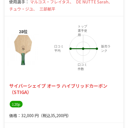
使用選手：
マルコス・フレイタス、
DE NUTTE Sarah、
チュウ・ジユ、
三部航平
トップ
28位
選手使
用
口コミ
販売ラ
平均
ンク
口コミ
件数
サイバーシェイプ オーラ ハイブリッドカーボン
（STIGA）
120p
価格：32,000
円
（税込35,200円）