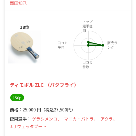
面田知己
トップ
18位
選手使
用
口コミ
販売ラ
平均
ンク
口コミ
件数
ティモボル ZLC （バタフライ）
150p
価格：25,000
円
（税込27,500円）
使用選手：
ゲラシメンコ、
マニカ・バトラ、
アクラ、
J.サウェッタブート