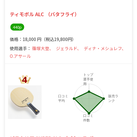
ティモボル ALC （バタフライ）
440p
価格：18,000
円
（税込19,800円）
使用選手：
篠塚大登、
ジェラルド、
ディナ・メシュレフ、
O.アサール
トップ
選手使
用
口コミ
販売ラ
平均
ンク
4
口コミ
件数