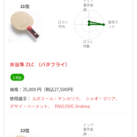
トップ
21位
選手使
用
口コミ
販売ラ
平均
ンク
口コミ
件数
水谷隼 ZLC （バタフライ）
140p
価格：25,000
円
（税込27,500円）
使用選手：
ルボミール・ヤンカリク、
シャオ・マリア、
デサイ・ハーメット、
PAVLOVIC Andrea
トップ
22位
選手使
用