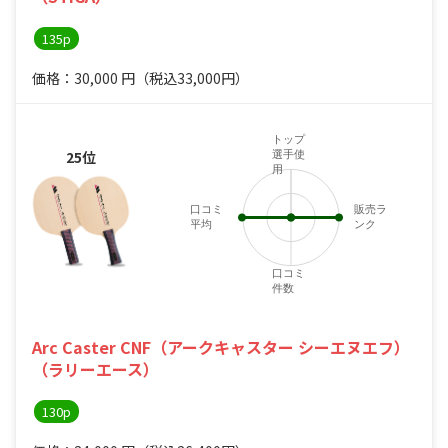
135p
価格：30,000
円
（税込33,000円）
トップ
25位
選手使
用
口コミ
販売ラ
平均
ンク
口コミ
件数
Arc Caster CNF（アークキャスター シーエヌエフ）
（ラリーエース）
130p