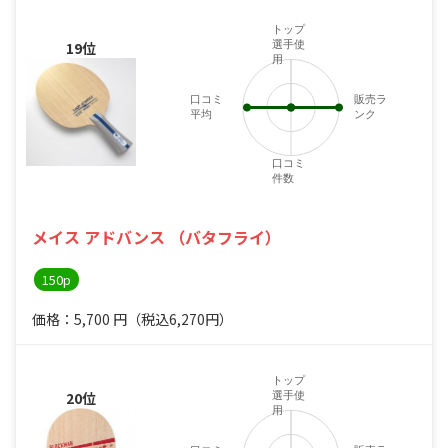
トップ
選手使
19位
用
口コミ
販売ラ
平均
ンク
口コミ
件数
メイス アドバンス （バタフライ）
150p
価格：5,700
円
（税込6,270円）
トップ
20位
選手使
用